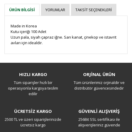
YORUMLAR
TAKSIT SEÇENEKLERI
ÜRÜN BILGISI
Made in Korea
Kutu içeriği 100 Adet
Uzun pala, siyah çapraz iğne. Sarı kanat, çinekop ve istavrit
avları için idealdir.
Bu ürüne ilk yorumu siz yapın!
HIZLI KARGO
ORJİNAL ÜRÜN
Tüm siparişler hızlı bir
Tüm ürünlerimiz orjinaldir ve
Yorum Yaz
operasyonla kargoya teslim
distribütör güvencesindedir
edilir
ÜCRETSİZ KARGO
GÜVENLİ ALIŞVERİŞ
2500 TL ve üzeri siparişlerinizde
256Bit SSL sertifikası ile
ücretsiz kargo
alışverişleriniz güvende