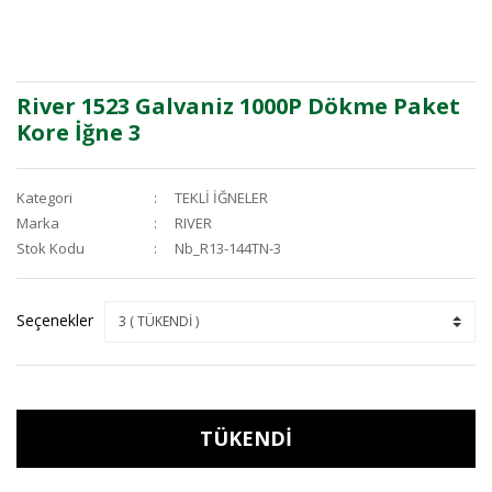
River 1523 Galvaniz 1000P Dökme Paket
Kore İğne 3
Kategori
TEKLİ İĞNELER
Marka
RIVER
Stok Kodu
Nb_R13-144TN-3
Seçenekler
TÜKENDİ