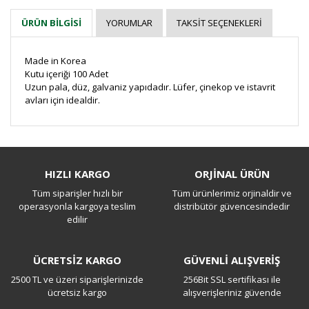
YORUMLAR
TAKSIT SEÇENEKLERI
ÜRÜN BILGISI
Made in Korea
Kutu içeriği 100 Adet
Uzun pala, düz, galvaniz yapıdadır. Lüfer, çinekop ve istavrit
avları için idealdir.
Bu ürüne ilk yorumu siz yapın!
HIZLI KARGO
ORJİNAL ÜRÜN
Tüm siparişler hızlı bir
Tüm ürünlerimiz orjinaldir ve
Yorum Yaz
operasyonla kargoya teslim
distribütör güvencesindedir
edilir
ÜCRETSİZ KARGO
GÜVENLİ ALIŞVERİŞ
2500 TL ve üzeri siparişlerinizde
256Bit SSL sertifikası ile
ücretsiz kargo
alışverişleriniz güvende