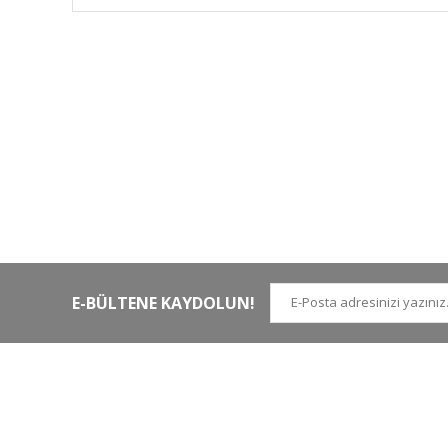
HIZLI KARGO
Tüm siparişler hızlı bir operasyonla
Tü
kargoya teslim edilir
di
E-BÜLTENE KAYDOLUN!
İLETİŞİM NUMARALARI
KURUMSAL
Tel.
0 (212)
659 22 70
Hakkımızda
Tel. 2
0 (212)
659 22 48
İletişim