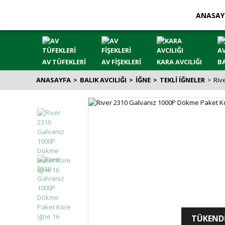
ANASAY
AV TÜFEKLERİ
AV FİŞEKLERİ
KARA AVCILIĞI
BA
ANASAYFA
BALIK AVCILIĞI
İĞNE
TEKLİ İĞNELER
Riv
TÜKEND