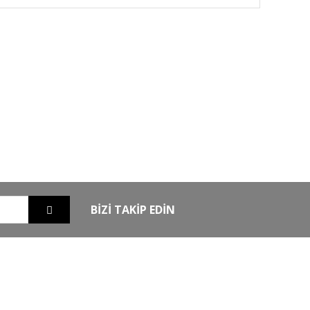
GO
GÜVENLİ ALIŞVERİŞ
nizde
256Bit SSL sertifikası ile alışverişleriniz
güvende
BİZİ TAKİP EDİN
EXTRA
MKE Yetkili Bayii
şim
Armsan Phenoma