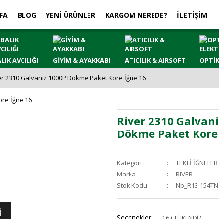
FA
BLOG
YENİ ÜRÜNLER
KARGOM NEREDE?
İLETİŞİM
LIK AVCILIĞI
GİYİM & AYAKKABI
ATICILIK & AIRSOFT
OPTİK
er 2310 Galvaniz 1000P Dökme Paket Kore İğne 16
River 2310 Galvan
Dökme Paket Kore 
Kategori
TEKLİ İĞNELER
Marka
RIVER
Stok Kodu
Nb_R13-154TN
İ
Seçenekler