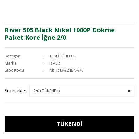
River 505 Black Nikel 1000P Dökme
Paket Kore İğne 2/0
Kategori
TEKLİ İĞNELER
Marka
RIVER
Stok Kodu
Nb_R13-224BN-2/0
Seçenekler
TÜKENDİ