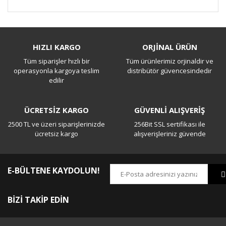
Bu ürüne ilk yorumu siz yapın!
HIZLI KARGO
ORJİNAL ÜRÜN
Tüm siparişler hızlı bir
Tüm ürünlerimiz orjinaldir ve
Yorum Yaz
operasyonla kargoya teslim
distribütör güvencesindedir
edilir
ÜCRETSİZ KARGO
GÜVENLİ ALIŞVERİŞ
2500 TL ve üzeri siparişlerinizde
256Bit SSL sertifikası ile
ücretsiz kargo
alışverişleriniz güvende
E-BÜLTENE KAYDOLUN!
BİZİ TAKİP EDİN