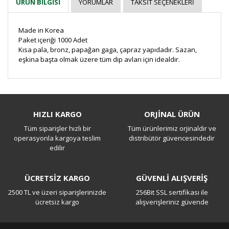
YORUMLAR
TAKSIT SEÇENEKLERI
ÜRÜN BILGISI
Made in Korea
Paket içeriği 1000 Adet
Kısa pala, bronz, papağan gaga, çapraz yapıdadır. Sazan,
eşkina başta olmak üzere tüm dip avları için idealdir.
Bu ürüne ilk yorumu siz yapın!
HIZLI KARGO
ORJİNAL ÜRÜN
Tüm siparişler hızlı bir
Tüm ürünlerimiz orjinaldir ve
Yorum Yaz
operasyonla kargoya teslim
distribütör güvencesindedir
edilir
ÜCRETSİZ KARGO
GÜVENLİ ALIŞVERİŞ
2500 TL ve üzeri siparişlerinizde
256Bit SSL sertifikası ile
ücretsiz kargo
alışverişleriniz güvende