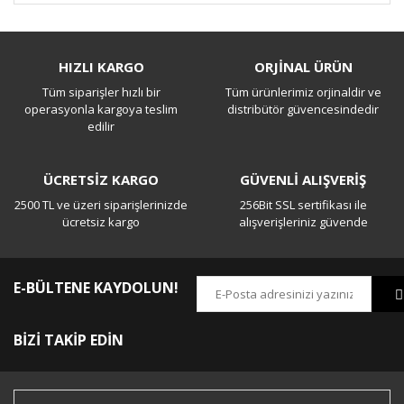
Bu ürüne ilk yorumu siz yapın!
HIZLI KARGO
ORJİNAL ÜRÜN
Tüm siparişler hızlı bir
Tüm ürünlerimiz orjinaldir ve
Yorum Yaz
operasyonla kargoya teslim
distribütör güvencesindedir
edilir
ÜCRETSİZ KARGO
GÜVENLİ ALIŞVERİŞ
2500 TL ve üzeri siparişlerinizde
256Bit SSL sertifikası ile
ücretsiz kargo
alışverişleriniz güvende
E-BÜLTENE KAYDOLUN!
BİZİ TAKİP EDİN