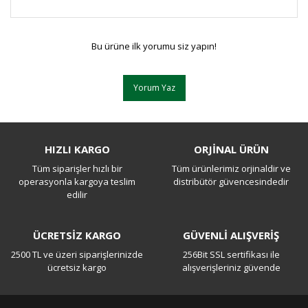
Bu ürüne ilk yorumu siz yapın!
Yorum Yaz
HIZLI KARGO
ORJİNAL ÜRÜN
Tüm siparişler hızlı bir
Tüm ürünlerimiz orjinaldir ve
operasyonla kargoya teslim
distribütör güvencesindedir
edilir
ÜCRETSİZ KARGO
GÜVENLİ ALIŞVERİŞ
2500 TL ve üzeri siparişlerinizde
256Bit SSL sertifikası ile
ücretsiz kargo
alışverişleriniz güvende