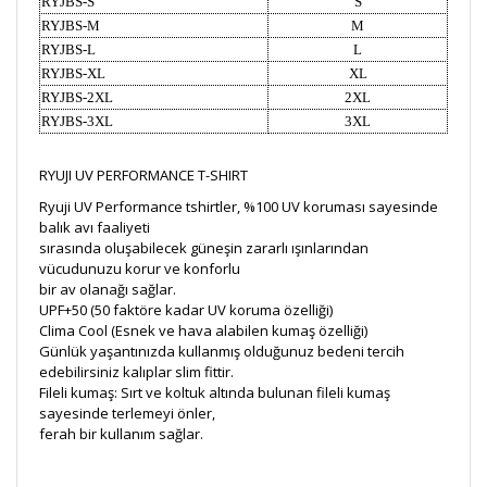
RYJBS-S
S
RYJBS-M
M
RYJBS-L
L
RYJBS-XL
XL
RYJBS-2XL
2XL
RYJBS-3XL
3XL
RYUJI UV PERFORMANCE T-SHIRT
Ryuji UV Performance tshirtler, %100 UV koruması sayesinde
balık avı faaliyeti
sırasında oluşabilecek güneşin zararlı ışınlarından
vücudunuzu korur ve konforlu
bir av olanağı sağlar.
UPF+50 (50 faktöre kadar UV koruma özelliği)
Clima Cool (Esnek ve hava alabilen kumaş özelliği)
Günlük yaşantınızda kullanmış olduğunuz bedeni tercih
edebilirsiniz kalıplar slim fittir.
Fileli kumaş: Sırt ve koltuk altında bulunan fileli kumaş
sayesinde terlemeyi önler,
ferah bir kullanım sağlar.