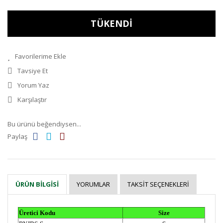
TÜKENDİ
Tavsiye Et
Yorum Yaz
Karşılaştır
Bu ürünü beğendiysen...
Paylaş
YORUMLAR
TAKSIT SEÇENEKLERI
ÜRÜN BILGISI
Üretici Kodu
Size