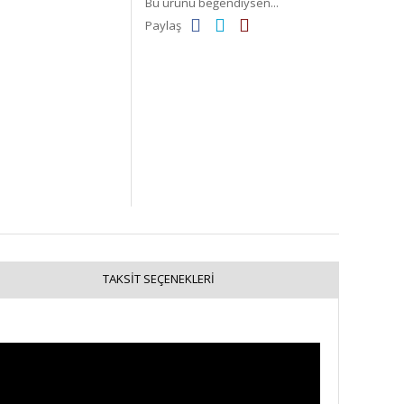
Bu ürünü beğendiysen...
Paylaş
TAKSIT SEÇENEKLERI