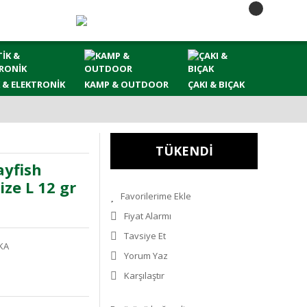
 & ELEKTRONİK
KAMP & OUTDOOR
ÇAKI & BIÇAK
TÜKENDİ
ayfish
ize L 12 gr
Fiyat Alarmı
Tavsiye Et
KA
Yorum Yaz
Karşılaştır