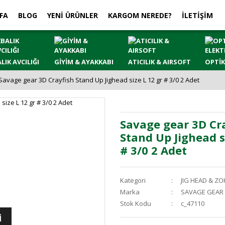
FA
BLOG
YENİ ÜRÜNLER
KARGOM NEREDE?
İLETİŞİM
LIK AVCILIĞI
GİYİM & AYAKKABI
ATICILIK & AIRSOFT
OPTİK
Savage gear 3D Crayfish Stand Up Jighead size L 12 gr # 3/0 2 Adet
Savage gear 3D Cr
Stand Up Jighead s
# 3/0 2 Adet
Kategori
JIG HEAD & ZO
Marka
SAVAGE GEAR
Stok Kodu
c_47110
İ