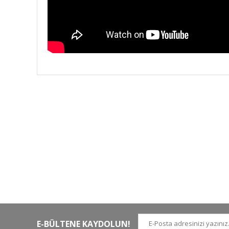
HIZLI KARGO
Tüm siparişler hızlı bir operasyonla
Tü
kargoya teslim edilir
di
E-BÜLTENE KAYDOLUN!