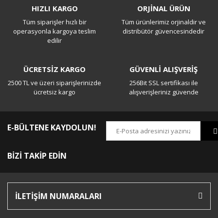
HIZLI KARGO
ORJİNAL ÜRÜN
Tüm siparişler hızlı bir
Tüm ürünlerimiz orjinaldir ve
Yorum Yaz
operasyonla kargoya teslim
distribütör güvencesindedir
edilir
ÜCRETSİZ KARGO
GÜVENLİ ALIŞVERİŞ
2500 TL ve üzeri siparişlerinizde
256Bit SSL sertifikası ile
ücretsiz kargo
alışverişleriniz güvende
E-BÜLTENE KAYDOLUN!
BİZİ TAKİP EDİN
İLETİŞİM NUMARALARI