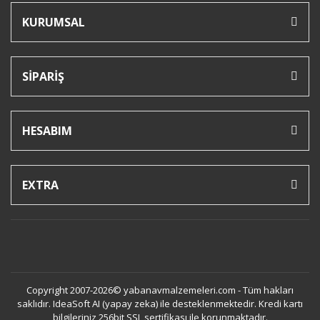
KURUMSAL
SİPARİŞ
HESABIM
EXTRA
Copyright 2007-2026© yabanavmalzemeleri.com - Tüm hakları
saklıdır. IdeaSoft AI (yapay zeka) ile desteklenmektedir. Kredi kartı
bilgileriniz 256bit SSL sertifikası ile korunmaktadır.