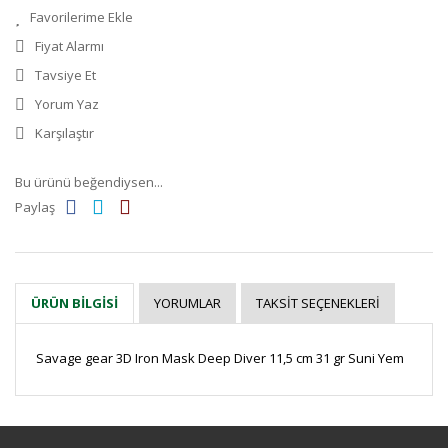
Fiyat Alarmı
Tavsiye Et
Yorum Yaz
Karşılaştır
Bu ürünü beğendiysen...
Paylaş
YORUMLAR
TAKSIT SEÇENEKLERI
ÜRÜN BILGISI
Savage gear 3D Iron Mask Deep Diver 11,5 cm 31 gr Suni Yem
Bu ürüne ilk yorumu siz yapın!