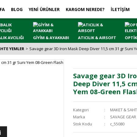
FA
BLOG
YENİ ÜRÜNLER
KARGOM NEREDE?
İLETİŞİM
LIK AVCILIĞI
GİYİM & AYAKKABI
ATICILIK & AIRSOFT
OPTİK
AHTE YEMLER
Savage gear 3D Iron Mask Deep Diver 11,5 cm 31 gr Suni 
Savage gear 3D Ir
Deep Diver 11,5 cm
Yem 08-Green Flas
Kategori
MAKET & SAHT
Marka
SAVAGE GEAR
Stok Kodu
c_55080
İ