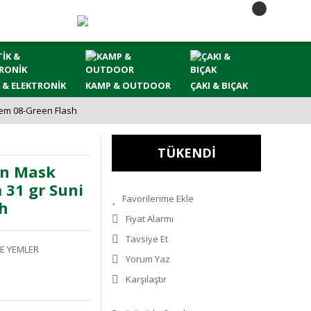
 & ELEKTRONİK
KAMP & OUTDOOR
ÇAKI & BIÇAK
Yem 08-Green Flash
TÜKENDİ
on Mask
 31 gr Suni
h
Fiyat Alarmı
Tavsiye Et
E YEMLER
Yorum Yaz
Karşılaştır