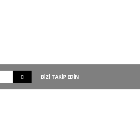
GO
GÜVENLİ ALIŞVERİŞ
nizde
256Bit SSL sertifikası ile alışverişleriniz
güvende
BİZİ TAKİP EDİN
EXTRA
MKE Yetkili Bayii
şim
Armsan Phenoma
m
Derya MK 12
Bora