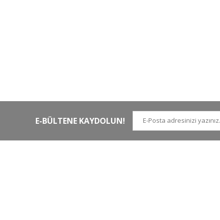
HIZLI KARGO
Tüm siparişler hızlı bir operasyonla
Tü
kargoya teslim edilir
di
E-BÜLTENE KAYDOLUN!
İLETİŞİM NUMARALARI
KURUMSAL
Tel.
0 (212)
659 22 70
Hakkımızda
Tel. 2
0 (212)
659 22 48
İletişim
Gsm
0 (530)
263 68 20
(Whatsapp)
Havale Bildirim Form
info@yabanavmalzemeleri.com
ETBİS