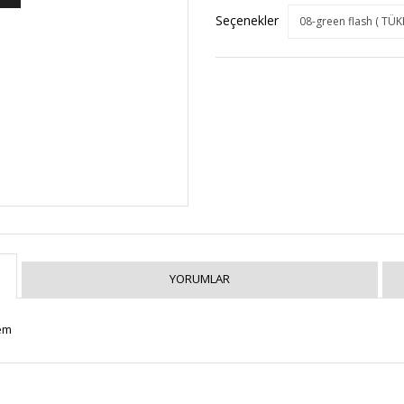
Seçenekler
YORUMLAR
Yem
Bu ürüne ilk yorumu siz yapın!