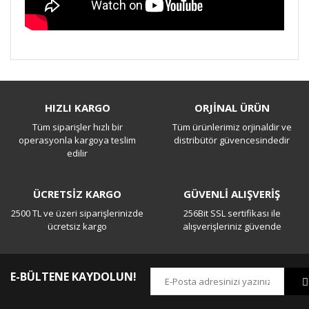
Bu ürüne ilk yorumu siz yapın!
HIZLI KARGO
ORJİNAL ÜRÜN
Tüm siparişler hızlı bir
Tüm ürünlerimiz orjinaldir ve
Yorum Yaz
operasyonla kargoya teslim
distribütör güvencesindedir
edilir
ÜCRETSİZ KARGO
GÜVENLİ ALIŞVERİŞ
2500 TL ve üzeri siparişlerinizde
256Bit SSL sertifikası ile
ücretsiz kargo
alışverişleriniz güvende
E-BÜLTENE KAYDOLUN!