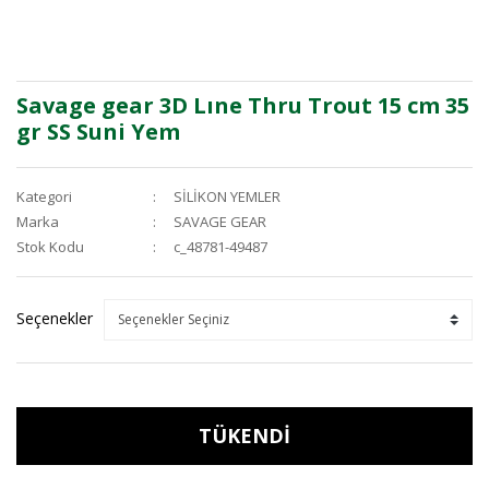
Savage gear 3D Lıne Thru Trout 15 cm 35
gr SS Suni Yem
Kategori
SİLİKON YEMLER
Marka
SAVAGE GEAR
Stok Kodu
c_48781-49487
Seçenekler
TÜKENDİ