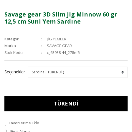
Savage gear 3D Slim Jig Minnow 60 gr
12,5 cm Suni Yem Sardıne
Kategori
JİG YEMLER
Marka
SAVAGE GEAR
Stok Kodu
c_63938-44_278ef5
Seçenekler
TÜKENDİ
Fiyat Alarmı