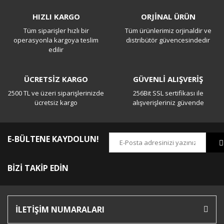
Bu ürüne ilk yorumu siz yapın!
HIZLI KARGO
ORJİNAL ÜRÜN
Tüm siparişler hızlı bir
Tüm ürünlerimiz orjinaldir ve
Yorum Yaz
operasyonla kargoya teslim
distribütör güvencesindedir
edilir
ÜCRETSİZ KARGO
GÜVENLİ ALIŞVERİŞ
2500 TL ve üzeri siparişlerinizde
256Bit SSL sertifikası ile
ücretsiz kargo
alışverişleriniz güvende
E-BÜLTENE KAYDOLUN!
BİZİ TAKİP EDİN
İLETİŞİM NUMARALARI