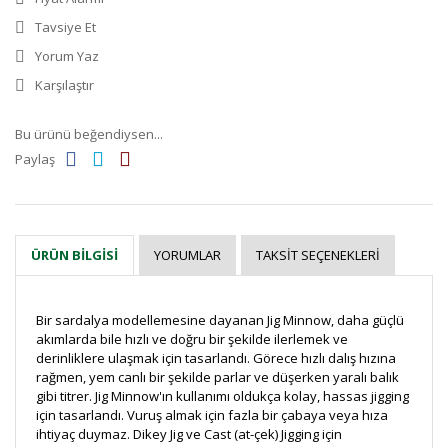
Tavsiye Et
Yorum Yaz
Karşılaştır
Bu ürünü beğendiysen...
Paylaş
YORUMLAR
TAKSIT SEÇENEKLERI
ÜRÜN BILGISI
Bir sardalya modellemesine dayanan Jig Minnow, daha güçlü
akımlarda bile hızlı ve doğru bir şekilde ilerlemek ve
derinliklere ulaşmak için tasarlandı. Görece hızlı dalış hızına
rağmen, yem canlı bir şekilde parlar ve düşerken yaralı balık
gibi titrer. Jig Minnow'ın kullanımı oldukça kolay, hassas jigging
için tasarlandı. Vuruş almak için fazla bir çabaya veya hıza
ihtiyaç duymaz. Dikey Jig ve Cast (at-çek) Jigging için