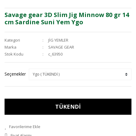
Savage gear 3D Slim Jig Minnow 80 gr 14
cm Sardine Suni Yem Ygo
Kategori
JİG YEMLER
Marka
SAVAGE GEAR
Stok Kodu
c_63950
Seçenekler
TÜKENDİ
Fiyat Alarmı