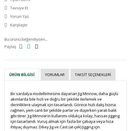
Tavsiye Et
Yorum Yaz
Karşılaştır
Bu ürünü beğendiysen...
Paylaş
YORUMLAR
TAKSIT SEÇENEKLERI
ÜRÜN BILGISI
Bir sardalya modellemesine dayanan Jig Minnow, daha güçlü
akımlarda bile hızlı ve doğru bir şekilde ilerlemek ve
derinliklere ulaşmak için tasarlandı. Görece hızlı dalış hızına
rağmen, yem canlı bir şekilde parlar ve düşerken yaralı balık
gibi titrer. Jig Minnow'ın kullanımı oldukça kolay, hassas jigging
için tasarlandı. Vuruş almak için fazla bir çabaya veya hıza
ihtiyaç duymaz. Dikey Jig ve Cast (at-çek) Jigging için