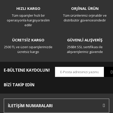
Bu ürüne ilk yorumu siz yapın!
HIZLI KARGO
ORJİNAL ÜRÜN
Tüm siparişler hızlı bir
Tüm ürünlerimiz orjinaldir ve
Yorum Yaz
operasyonla kargoya teslim
distribütör güvencesindedir
edilir
ÜCRETSİZ KARGO
GÜVENLİ ALIŞVERİŞ
2500 TL ve üzeri siparişlerinizde
256Bit SSL sertifikası ile
ücretsiz kargo
alışverişleriniz güvende
E-BÜLTENE KAYDOLUN!
BİZİ TAKİP EDİN
İLETİŞİM NUMARALARI