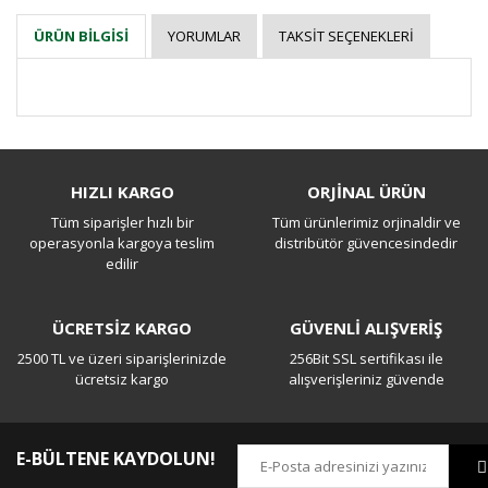
YORUMLAR
TAKSIT SEÇENEKLERI
ÜRÜN BILGISI
Bu ürüne ilk yorumu siz yapın!
HIZLI KARGO
ORJİNAL ÜRÜN
Tüm siparişler hızlı bir
Tüm ürünlerimiz orjinaldir ve
Yorum Yaz
operasyonla kargoya teslim
distribütör güvencesindedir
edilir
ÜCRETSİZ KARGO
GÜVENLİ ALIŞVERİŞ
2500 TL ve üzeri siparişlerinizde
256Bit SSL sertifikası ile
ücretsiz kargo
alışverişleriniz güvende
E-BÜLTENE KAYDOLUN!