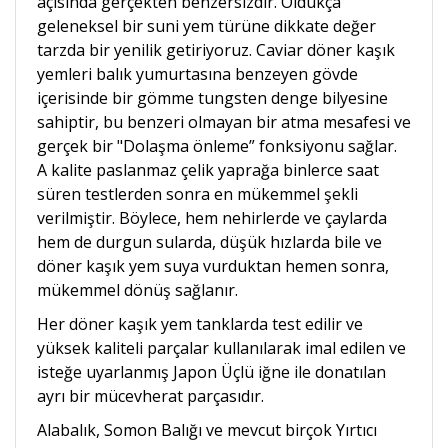
açısında gerçekten benzersizdir. Oldukça
geleneksel bir suni yem türüne dikkate değer
tarzda bir yenilik getiriyoruz. Caviar döner kaşık
yemleri balık yumurtasına benzeyen gövde
içerisinde bir gömme tungsten denge bilyesine
sahiptir, bu benzeri olmayan bir atma mesafesi ve
gerçek bir "Dolaşma önleme” fonksiyonu sağlar.
A kalite paslanmaz çelik yaprağa binlerce saat
süren testlerden sonra en mükemmel şekli
verilmiştir. Böylece, hem nehirlerde ve çaylarda
hem de durgun sularda, düşük hızlarda bile ve
döner kaşık yem suya vurduktan hemen sonra,
mükemmel dönüş sağlanır.
Her döner kaşık yem tanklarda test edilir ve
yüksek kaliteli parçalar kullanılarak imal edilen ve
isteğe uyarlanmış Japon Üçlü iğne ile donatılan
ayrı bir mücevherat parçasıdır.
Alabalık, Somon Balığı ve mevcut birçok Yırtıcı