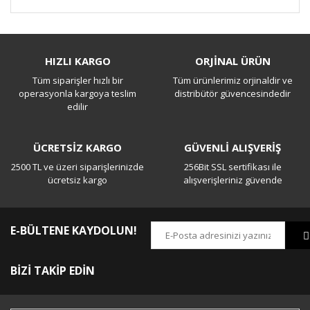
Bu ürüne ilk yorumu siz yapın!
HIZLI KARGO
ORJİNAL ÜRÜN
Tüm siparişler hızlı bir
Tüm ürünlerimiz orjinaldir ve
Yorum Yaz
operasyonla kargoya teslim
distribütör güvencesindedir
edilir
ÜCRETSİZ KARGO
GÜVENLİ ALIŞVERİŞ
2500 TL ve üzeri siparişlerinizde
256Bit SSL sertifikası ile
ücretsiz kargo
alışverişleriniz güvende
E-BÜLTENE KAYDOLUN!
BİZİ TAKİP EDİN