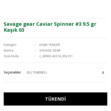
Savage gear Caviar Spinner #3 9.5 gr
Kaşık 03
Kategori
KAŞIK YEMLER
Marka
SAVAGE GEAR
Stok Kodu
c_40963-42314_dfa131
Seçenekler
TÜKENDİ