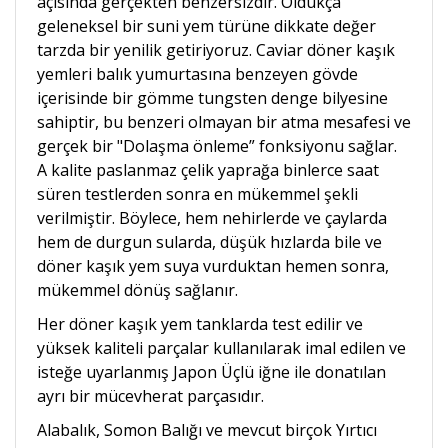
açısında gerçekten benzersizdir. Oldukça
geleneksel bir suni yem türüne dikkate değer
tarzda bir yenilik getiriyoruz. Caviar döner kaşık
yemleri balık yumurtasına benzeyen gövde
içerisinde bir gömme tungsten denge bilyesine
sahiptir, bu benzeri olmayan bir atma mesafesi ve
gerçek bir "Dolaşma önleme” fonksiyonu sağlar.
A kalite paslanmaz çelik yaprağa binlerce saat
süren testlerden sonra en mükemmel şekli
verilmiştir. Böylece, hem nehirlerde ve çaylarda
hem de durgun sularda, düşük hızlarda bile ve
döner kaşık yem suya vurduktan hemen sonra,
mükemmel dönüş sağlanır.
Her döner kaşık yem tanklarda test edilir ve
yüksek kaliteli parçalar kullanılarak imal edilen ve
isteğe uyarlanmış Japon Üçlü iğne ile donatılan
ayrı bir mücevherat parçasıdır.
Alabalık, Somon Balığı ve mevcut birçok Yırtıcı