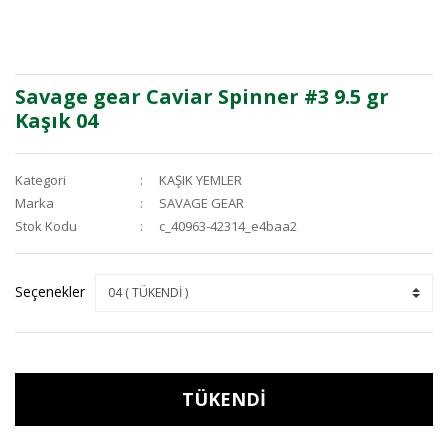
Savage gear Caviar Spinner #3 9.5 gr
Kaşık 04
Kategori
KAŞIK YEMLER
Marka
SAVAGE GEAR
Stok Kodu
c_40963-42314_e4baa2
Seçenekler
TÜKENDİ