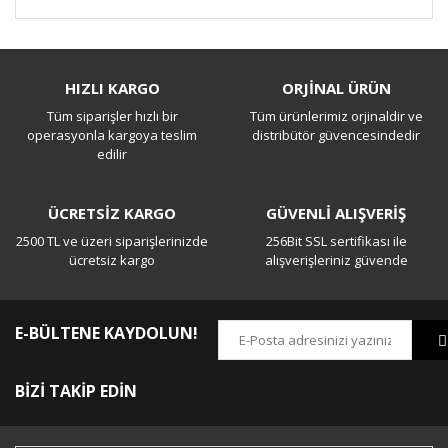
Bu ürüne ilk yorumu siz yapın!
HIZLI KARGO
ORJİNAL ÜRÜN
Tüm siparişler hızlı bir
Tüm ürünlerimiz orjinaldir ve
Yorum Yaz
operasyonla kargoya teslim
distribütör güvencesindedir
edilir
ÜCRETSİZ KARGO
GÜVENLİ ALIŞVERİŞ
2500 TL ve üzeri siparişlerinizde
256Bit SSL sertifikası ile
ücretsiz kargo
alışverişleriniz güvende
E-BÜLTENE KAYDOLUN!
BİZİ TAKİP EDİN