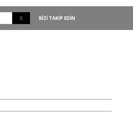
BİZİ TAKİP EDİN
EXTRA
MKE Yetkili Bayii
şim
Armsan Phenoma
m
Derya MK 12
Bora
Typhoon
Chapuis
iz 256bit SSL sertifikası ile korunmaktadır.