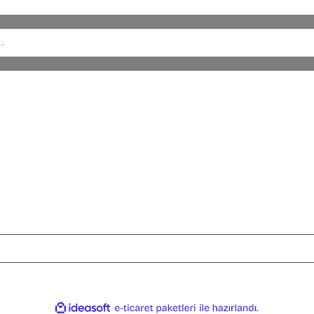
SİPARİŞ
HESABIM
Satış Sözleşmesi
Hesabım
Gizlilik ve Güvenlik
Sipariş Geçmi
u
Ödeme ve Teslimat
Alışveriş Liste
İade ve Değişim
Kargo Takip
dır. IdeaSoft AI (yapay zeka) ile desteklenmektedir. Kredi kartı bilgilerin
ile
ideasoft
e-