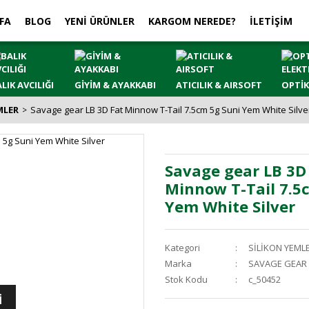
FA
BLOG
YENİ ÜRÜNLER
KARGOM NEREDE?
İLETİŞİM
LIK AVCILIĞI
GİYİM & AYAKKABI
ATICILIK & AIRSOFT
OPTİK
MLER
Savage gear LB 3D Fat Minnow T-Tail 7.5cm 5g Suni Yem White Silve
Savage gear LB 3D
Minnow T-Tail 7.5
Yem White Silver
Kategori
SİLİKON YEML
Marka
SAVAGE GEAR
Stok Kodu
c_50452
İ