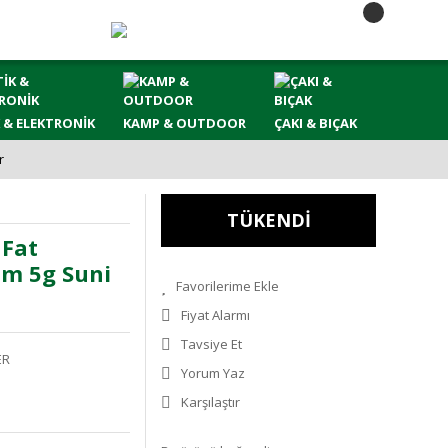
 & ELEKTRONİK
KAMP & OUTDOOR
ÇAKI & BIÇAK
r
TÜKENDİ
 Fat
cm 5g Suni
Fiyat Alarmı
Tavsiye Et
ER
Yorum Yaz
Karşılaştır