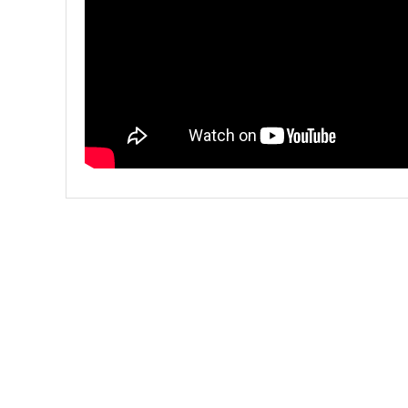
HIZLI KARGO
Tüm siparişler hızlı bir operasyonla
Tü
kargoya teslim edilir
di