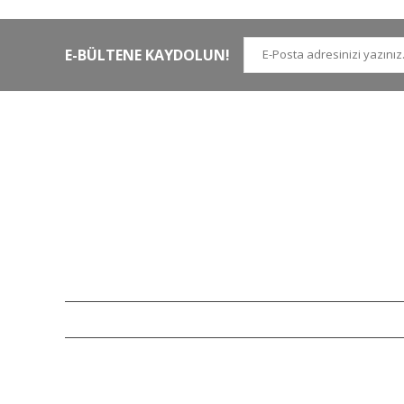
E-BÜLTENE KAYDOLUN!
İLETİŞİM NUMARALARI
KURUMSAL
Tel.
0 (212)
659 22 70
Hakkımızda
Tel. 2
0 (212)
659 22 48
İletişim
Gsm
0 (530)
263 68 20
(Whatsapp)
Havale Bildirim Form
info@yabanavmalzemeleri.com
ETBİS
Copyright 2007-2026© yabanavmalzemeleri.com - Tüm hakları saklı