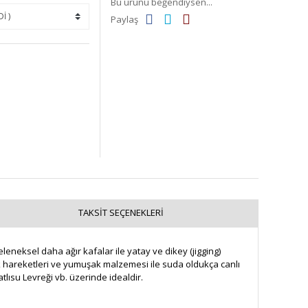
Bu ürünü beğendiysen...
Paylaş
TAKSIT SEÇENEKLERI
eleneksel daha ağır kafalar ile yatay ve dikey (jigging)
uk hareketleri ve yumuşak malzemesi ile suda oldukça canlı
tlısu Levreği vb. üzerinde idealdir.