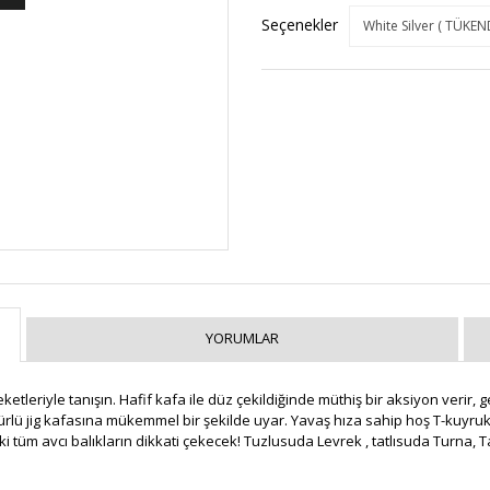
Seçenekler
YORUMLAR
tleriyle tanışın. Hafif kafa ile düz çekildiğinde müthiş bir aksiyon verir, g
türlü jig kafasına mükemmel bir şekilde uyar. Yavaş hıza sahip hoş T-kuyr
tüm avcı balıkların dikkati çekecek! Tuzlusuda Levrek , tatlısuda Turna, Ta