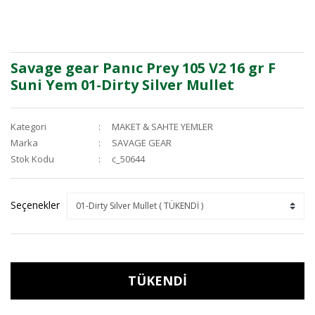
Savage gear Panıc Prey 105 V2 16 gr F
Suni Yem 01-Dirty Silver Mullet
Kategori
MAKET & SAHTE YEMLER
Marka
SAVAGE GEAR
Stok Kodu
c_50644
Seçenekler
TÜKENDİ