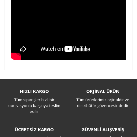
Bu ürüne ilk yorumu siz yapın!
HIZLI KARGO
ORJİNAL ÜRÜN
Tüm siparişler hızlı bir
Tüm ürünlerimiz orjinaldir ve
Yorum Yaz
operasyonla kargoya teslim
distribütör güvencesindedir
edilir
ÜCRETSİZ KARGO
GÜVENLİ ALIŞVERİŞ