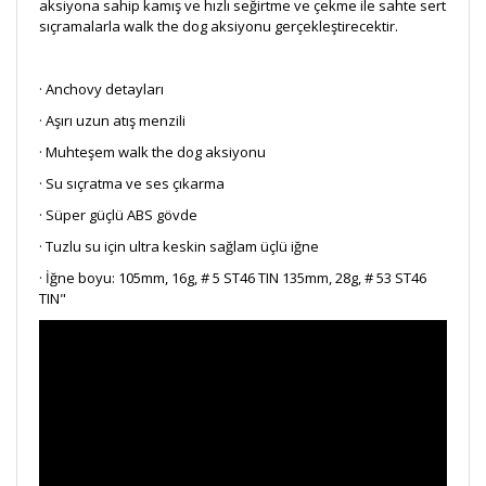
aksiyona sahip kamış ve hızlı seğirtme ve çekme ile sahte sert
sıçramalarla walk the dog aksiyonu gerçekleştirecektir.
· Anchovy detayları
· Aşırı uzun atış menzili
· Muhteşem walk the dog aksiyonu
· Su sıçratma ve ses çıkarma
· Süper güçlü ABS gövde
· Tuzlu su için ultra keskin sağlam üçlü iğne
· İğne boyu: 105mm, 16g, # 5 ST46 TIN 135mm, 28g, # 53 ST46
TIN"