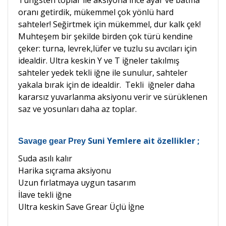
Tungsten toplar ile aksiyona ince ayar ve batma
oranı getirdik, mükemmel çok yönlü hard
sahteler! Seğirtmek için mükemmel, dur kalk çek!
Muhteşem bir şekilde birden çok türü kendine
çeker: turna, levrek,lüfer ve tuzlu su avcıları için
idealdir. Ultra keskin Y ve T iğneler takılmış
sahteler yedek tekli iğne ile sunulur, sahteler
yakala bırak için de idealdir. Tekli iğneler daha
kararsız yuvarlanma aksiyonu verir
ve sürüklenen
saz ve yosunları daha az toplar.
Suni Yemlere ait özellikler ;
Savage gear Prey
Suda asılı kalır
Harika sıçrama aksiyonu
Uzun fırlatmaya uygun tasarım
İlave tekli iğne
Ultra keskin Save Grear Üçlü İğne