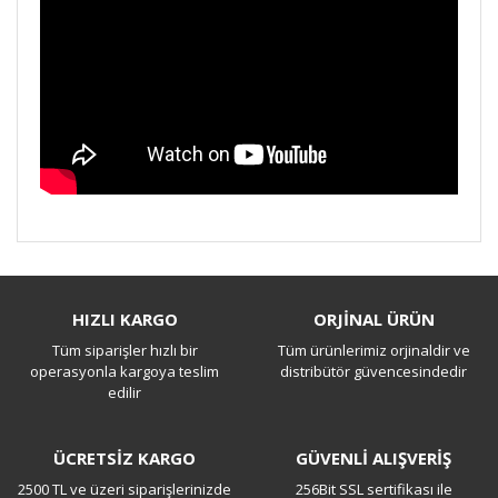
Bu ürüne ilk yorumu siz yapın!
HIZLI KARGO
ORJİNAL ÜRÜN
Tüm siparişler hızlı bir
Tüm ürünlerimiz orjinaldir ve
Yorum Yaz
operasyonla kargoya teslim
distribütör güvencesindedir
edilir
ÜCRETSİZ KARGO
GÜVENLİ ALIŞVERİŞ
2500 TL ve üzeri siparişlerinizde
256Bit SSL sertifikası ile