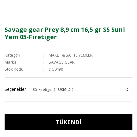
Savage gear Prey 8,9 cm 16,5 gr SS Suni
Yem 05-Firetiger
Kategori
MAKET & SAHTE YEMLER
Marka
SAVAGE GEAR
Stok Kodu
c_50490
Seçenekler
TÜKENDİ