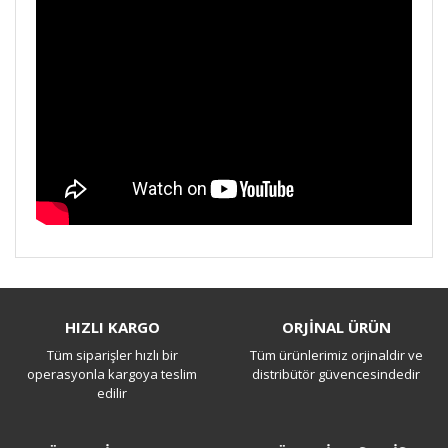
Bu ürüne ilk yorumu siz yapın!
HIZLI KARGO
ORJİNAL ÜRÜN
Tüm siparişler hızlı bir
Tüm ürünlerimiz orjinaldir ve
Yorum Yaz
operasyonla kargoya teslim
distribütör güvencesindedir
edilir