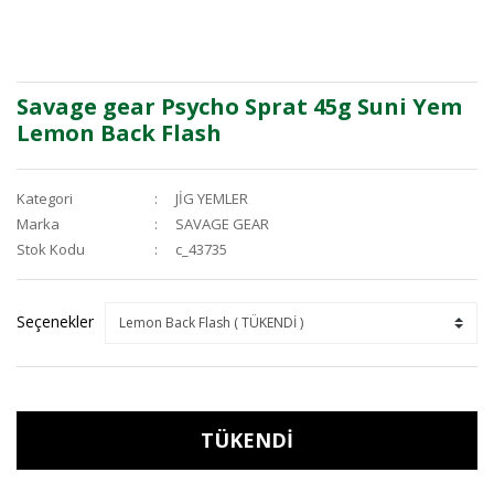
Savage gear Psycho Sprat 45g Suni Yem
Lemon Back Flash
Kategori
JİG YEMLER
Marka
SAVAGE GEAR
Stok Kodu
c_43735
Seçenekler
TÜKENDİ