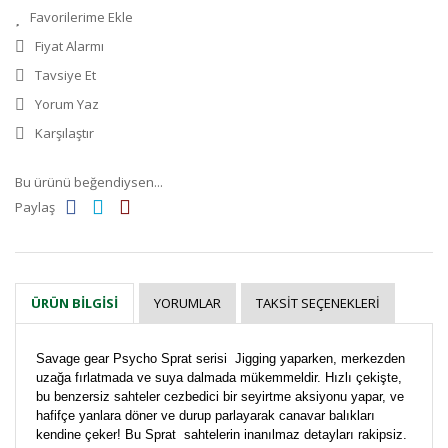
Fiyat Alarmı
Tavsiye Et
Yorum Yaz
Karşılaştır
Bu ürünü beğendiysen...
Paylaş
YORUMLAR
TAKSIT SEÇENEKLERI
ÜRÜN BILGISI
Savage gear Psycho Sprat serisi Jigging yaparken, merkezden
uzağa fırlatmada ve suya dalmada mükemmeldir. Hızlı çekişte,
bu benzersiz sahteler cezbedici bir seyirtme aksiyonu yapar, ve
hafifçe yanlara döner ve durup parlayarak canavar balıkları
kendine çeker! Bu Sprat sahtelerin inanılmaz detayları rakipsiz.