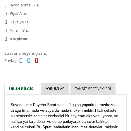
Fiyat Alarmı
Tavsiye Et
Yorum Yaz
Karşılaştır
Bu ürünü beğendiysen...
Paylaş
YORUMLAR
TAKSIT SEÇENEKLERI
ÜRÜN BILGISI
Savage gear Psycho Sprat serisi Jigging yaparken, merkezden
uzağa fırlatmada ve suya dalmada mükemmeldir. Hızlı çekişte,
bu benzersiz sahteler cezbedici bir seyirtme aksiyonu yapar, ve
hafifçe yanlara döner ve durup parlayarak canavar balıkları
kendine çeker! Bu Sprat sahtelerin inanılmaz detayları rakipsiz.