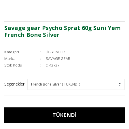
Savage gear Psycho Sprat 60g Suni Yem
French Bone Silver
Kategori
JİG YEMLER
Marka
SAVAGE GEAR
Stok Kodu
c_43737
Seçenekler
TÜKENDİ