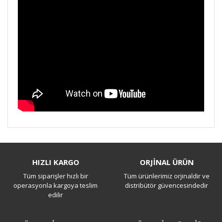
Bu ürüne ilk yorumu siz yapın!
HIZLI KARGO
ORJİNAL ÜRÜN
Tüm siparişler hızlı bir
Tüm ürünlerimiz orjinaldir ve
Yorum Yaz
operasyonla kargoya teslim
distribütör güvencesindedir
edilir