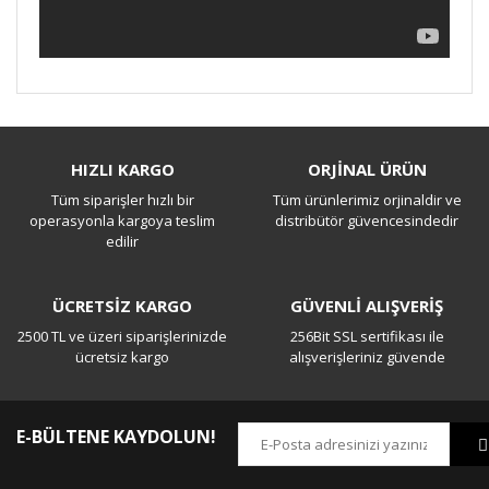
Bu ürüne ilk yorumu siz yapın!
HIZLI KARGO
ORJİNAL ÜRÜN
Tüm siparişler hızlı bir
Tüm ürünlerimiz orjinaldir ve
Yorum Yaz
operasyonla kargoya teslim
distribütör güvencesindedir
edilir
ÜCRETSİZ KARGO
GÜVENLİ ALIŞVERİŞ
2500 TL ve üzeri siparişlerinizde
256Bit SSL sertifikası ile
ücretsiz kargo
alışverişleriniz güvende
E-BÜLTENE KAYDOLUN!