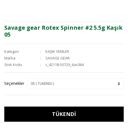
Savage gear Rotex Spinner #2 5.5g Kaşık
05
Kategori
KAŞIK YEMLER
Marka
SAVAGE GEAR
Stok Kodu
c_42118-50729_6ac064
Seçenekler
TÜKENDİ