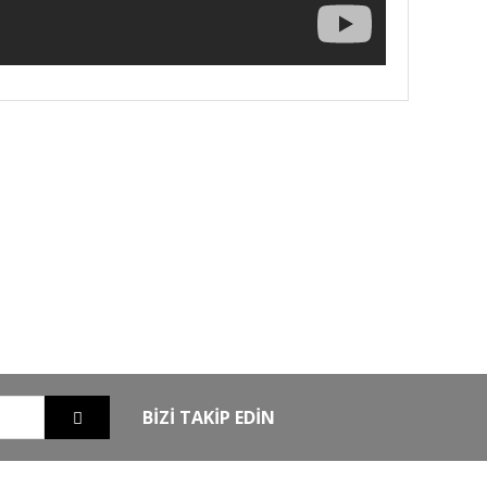
GO
GÜVENLİ ALIŞVERİŞ
nizde
256Bit SSL sertifikası ile alışverişleriniz
güvende
BİZİ TAKİP EDİN