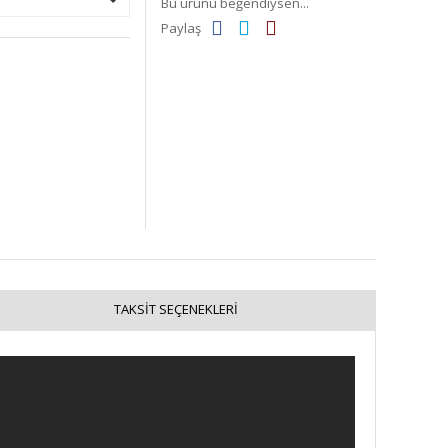
Bu ürünü beğendiysen...
Paylaş
TAKSIT SEÇENEKLERI