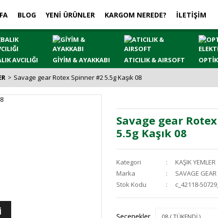
FA
BLOG
YENİ ÜRÜNLER
KARGOM NEREDE?
İLETİŞİM
LIK AVCILIĞI
GİYİM & AYAKKABI
ATICILIK & AIRSOFT
OPTİK
ER
Savage gear Rotex Spinner #2 5.5g Kaşık 08
Savage gear Rotex
5.5g Kaşık 08
Kategori
KAŞIK YEMLER
Marka
SAVAGE GEAR
Stok Kodu
c_42118-50729
İ
Seçenekler