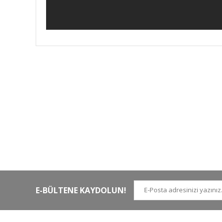
HIZLI KARGO
Tüm siparişler hızlı bir operasyonla
Tü
kargoya teslim edilir
di
E-BÜLTENE KAYDOLUN!