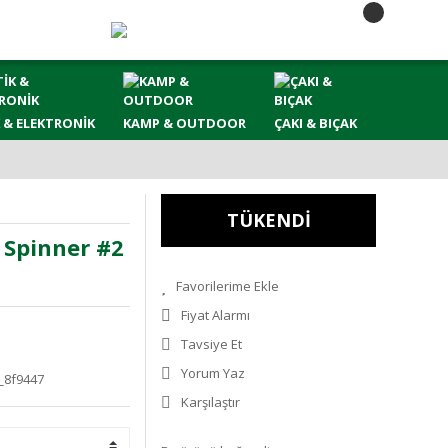
 & ELEKTRONİK
KAMP & OUTDOOR
ÇAKI & BIÇAK
TÜKENDİ
 Spinner #2
Fiyat Alarmı
Tavsiye Et
Yorum Yaz
_8f9447
Karşılaştır