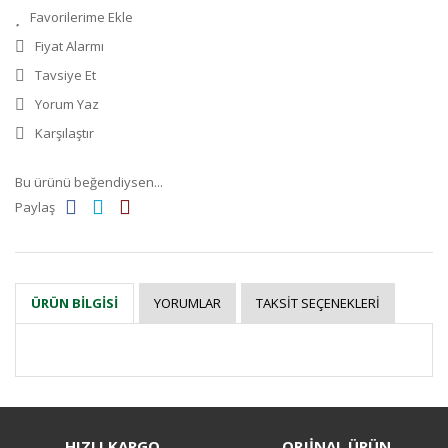
Fiyat Alarmı
Tavsiye Et
Yorum Yaz
Karşılaştır
Bu ürünü beğendiysen...
Paylaş
YORUMLAR
TAKSIT SEÇENEKLERI
ÜRÜN BILGISI
Bu ürüne ilk yorumu siz yapın!
HIZLI KARGO
ORJİNAL ÜRÜN