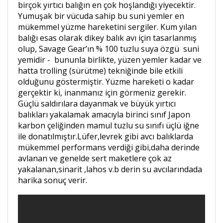
birçok yırtıcı balığın en çok hoşlandığı yiyecektir.
Yumuşak bir vücuda sahip bu suni yemler en
mükemmel yüzme hareketini sergiler. Kum yılan
balığı esas olarak dikey balık avı için tasarlanmış
olup, Savage Gear’ın % 100 tuzlu suya özgü suni
yemidir - bununla birlikte, yüzen yemler kadar ve
hatta trolling (sürütme) tekniğinde bile etkili
olduğunu göstermiştir. Yüzme hareketi o kadar
gerçektir ki, inanmanız için görmeniz gerekir.
Güçlü saldırılara dayanmak ve büyük yırtıcı
balıkları yakalamak amacıyla birinci sınıf Japon
karbon çeliğinden mamul tuzlu su sınıfı üçlü iğne
ile donatılmıştır.Lüfer,levrek gibi avcı balıklarda
mükemmel performans verdiği gibi,daha derinde
avlanan ve genelde sert maketlere çok az
yakalanan,sinarit ,lahos v.b derin su avcılarındada
harika sonuç verir.