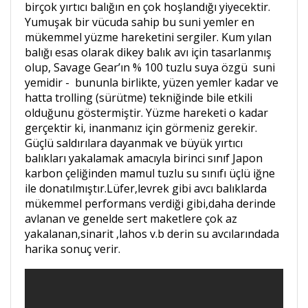
birçok yırtıcı balığın en çok hoşlandığı yiyecektir.
Yumuşak bir vücuda sahip bu suni yemler en
mükemmel yüzme hareketini sergiler. Kum yılan
balığı esas olarak dikey balık avı için tasarlanmış
olup, Savage Gear’ın % 100 tuzlu suya özgü suni
yemidir - bununla birlikte, yüzen yemler kadar ve
hatta trolling (sürütme) tekniğinde bile etkili
olduğunu göstermiştir. Yüzme hareketi o kadar
gerçektir ki, inanmanız için görmeniz gerekir.
Güçlü saldırılara dayanmak ve büyük yırtıcı
balıkları yakalamak amacıyla birinci sınıf Japon
karbon çeliğinden mamul tuzlu su sınıfı üçlü iğne
ile donatılmıştır.Lüfer,levrek gibi avcı balıklarda
mükemmel performans verdiği gibi,daha derinde
avlanan ve genelde sert maketlere çok az
yakalanan,sinarit ,lahos v.b derin su avcılarındada
harika sonuç verir.