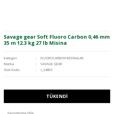
Savage gear Soft Fluoro Carbon 0,46 mm
35 m 12.3 kg 27 lb Misina
Kategori
FLUOROCARBON MİSİNALAR
Marka
SAVAGE GEAR
Stok Kodu
c_54853
TÜKENDİ