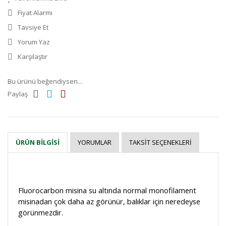
Fiyat Alarmı
Tavsiye Et
Yorum Yaz
Karşılaştır
Bu ürünü beğendiysen...
Paylaş
YORUMLAR
TAKSIT SEÇENEKLERI
ÜRÜN BILGISI
Fluorocarbon misina su altında normal monofilament
misinadan çok daha az görünür
,
balıklar için neredeyse
görünmez
dir
.