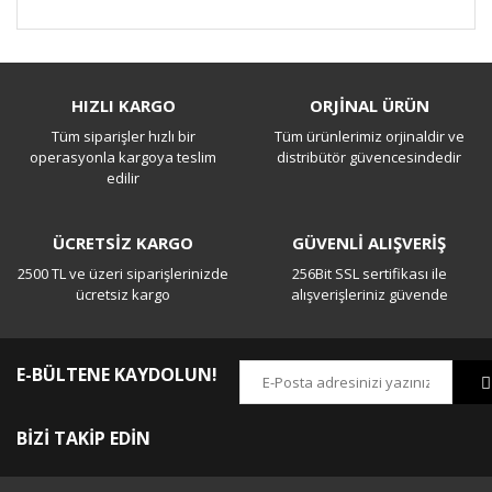
Bu ürüne ilk yorumu siz yapın!
HIZLI KARGO
ORJİNAL ÜRÜN
Tüm siparişler hızlı bir
Tüm ürünlerimiz orjinaldir ve
Yorum Yaz
operasyonla kargoya teslim
distribütör güvencesindedir
edilir
ÜCRETSİZ KARGO
GÜVENLİ ALIŞVERİŞ
2500 TL ve üzeri siparişlerinizde
256Bit SSL sertifikası ile
ücretsiz kargo
alışverişleriniz güvende
E-BÜLTENE KAYDOLUN!
BİZİ TAKİP EDİN