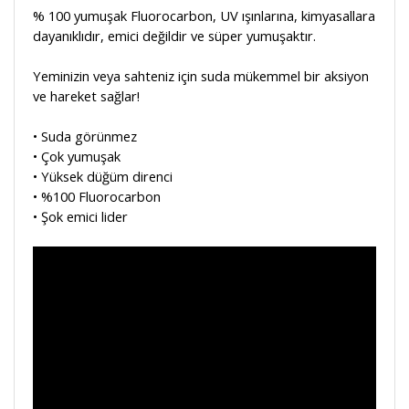
% 100 yumuşak Fluorocarbon, UV ışınlarına, kimyasallara
dayanıklıdır, emici değildir ve süper yumuşaktır.
Yeminizin veya sahteniz için suda mükemmel bir aksiyon
ve hareket sağlar!
• Suda
g
örünmez
• Çok yumuşak
• Yüksek
d
üğüm
d
irenci
•
%100
Fluorocarbon
• Şok emici lider