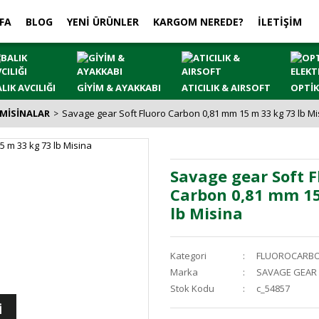
FA
BLOG
YENİ ÜRÜNLER
KARGOM NEREDE?
İLETİŞİM
LIK AVCILIĞI
GİYİM & AYAKKABI
ATICILIK & AIRSOFT
OPTİK
MİSİNALAR
Savage gear Soft Fluoro Carbon 0,81 mm 15 m 33 kg 73 lb Mi
Savage gear Soft F
Carbon 0,81 mm 15
lb Misina
Kategori
FLUOROCARBO
Marka
SAVAGE GEAR
Stok Kodu
c_54857
İ