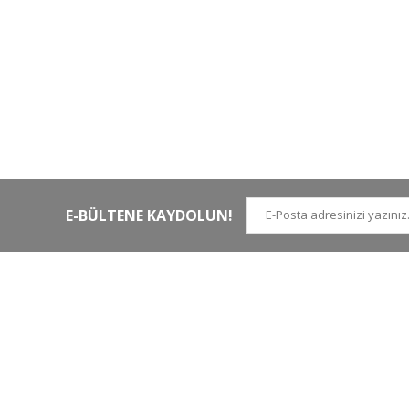
HIZLI KARGO
Tüm siparişler hızlı bir operasyonla
Tü
kargoya teslim edilir
di
E-BÜLTENE KAYDOLUN!
İLETİŞİM NUMARALARI
KURUMSAL
Tel.
0 (212)
659 22 70
Hakkımızda
Tel. 2
0 (212)
659 22 48
İletişim
Gsm
0 (530)
263 68 20
(Whatsapp)
Havale Bildirim Form
info@yabanavmalzemeleri.com
ETBİS