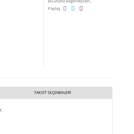
Bu ürünü beğendiysen...
Paylaş
TAKSIT SEÇENEKLERI
r
.