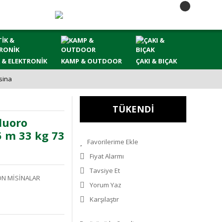
 & ELEKTRONİK
KAMP & OUTDOOR
ÇAKI & BIÇAK
sina
TÜKENDİ
luoro
 m 33 kg 73
Fiyat Alarmı
Tavsiye Et
N MİSİNALAR
Yorum Yaz
Karşılaştır