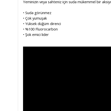
Yeminizin veya sahteniz için suda mükemmel bir aksiy
• Suda
g
örünmez
• Çok yumuşak
• Yüksek
d
üğüm
d
irenci
•
%100
Fluorocarbon
• Şok emici lider