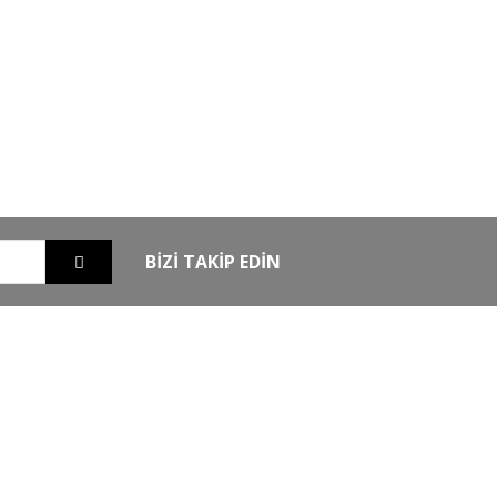
GO
GÜVENLİ ALIŞVERİŞ
nizde
256Bit SSL sertifikası ile alışverişleriniz
güvende
BİZİ TAKİP EDİN
EXTRA
MKE Yetkili Bayii
şim
Armsan Phenoma
m
Derya MK 12
Bora