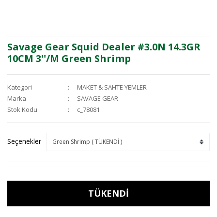
Savage Gear Squid Dealer #3.0N 14.3GR
10CM 3''/M Green Shrimp
Kategori
MAKET & SAHTE YEMLER
Marka
SAVAGE GEAR
Stok Kodu
c_78081
Seçenekler
TÜKENDİ