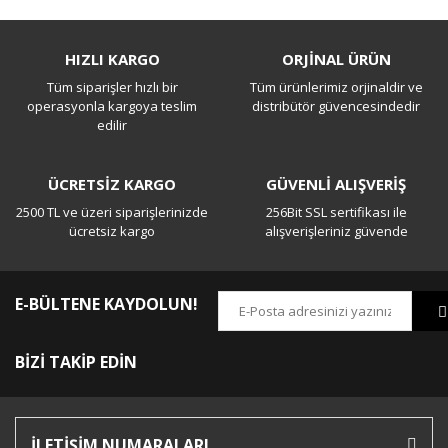
Bu ürüne ilk yorumu siz yapın!
HIZLI KARGO
ORJİNAL ÜRÜN
Tüm siparişler hızlı bir
Tüm ürünlerimiz orjinaldir ve
Yorum Yaz
operasyonla kargoya teslim
distribütör güvencesindedir
edilir
ÜCRETSİZ KARGO
GÜVENLİ ALIŞVERİŞ
2500 TL ve üzeri siparişlerinizde
256Bit SSL sertifikası ile
ücretsiz kargo
alışverişleriniz güvende
E-BÜLTENE KAYDOLUN!
BİZİ TAKİP EDİN
İLETİŞİM NUMARALARI