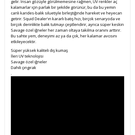
gelir. İnsan gözüyle görülmemesine rağmen, UV renkler aç
kalamarlar için parlak bir şekilde görünür, bu da bu yemin
canlı karides-balık siluetiyle birleştiğinde hareket ve heyecan
getirir. Squid Dealer'ın kararlı batış hızı, birçok senaryoda ve
birçok derinlikte balık tutmayı çeşitlendirir, ayrıca süper keskin
Savage özel iğneler her zaman oltaya takılma oranını arttırır.
Bu sahte yem, deneyimi az ya da çok, her kalamar avcısını
etkileyecektir.
Süper yüksek kaliteli dış kumaş
İleri UV teknolojisi
Savage özel iğneler
Dahili çıngırak
.