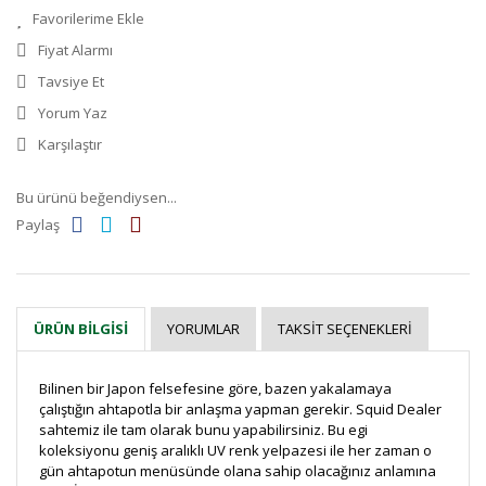
Fiyat Alarmı
Tavsiye Et
Yorum Yaz
Karşılaştır
Bu ürünü beğendiysen...
Paylaş
YORUMLAR
TAKSIT SEÇENEKLERI
ÜRÜN BILGISI
Bilinen bir Japon felsefesine göre, bazen yakalamaya
çalıştığın ahtapotla bir anlaşma yapman gerekir. Squid Dealer
sahtemiz ile tam olarak bunu yapabilirsiniz. Bu egi
koleksiyonu geniş aralıklı UV renk yelpazesi ile her zaman o
gün ahtapotun menüsünde olana sahip olacağınız anlamına