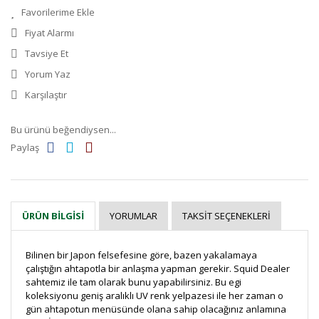
Fiyat Alarmı
Tavsiye Et
Yorum Yaz
Karşılaştır
Bu ürünü beğendiysen...
Paylaş
YORUMLAR
TAKSIT SEÇENEKLERI
ÜRÜN BILGISI
Bilinen bir Japon felsefesine göre, bazen yakalamaya
çalıştığın ahtapotla bir anlaşma yapman gerekir. Squid Dealer
sahtemiz ile tam olarak bunu yapabilirsiniz. Bu egi
koleksiyonu geniş aralıklı UV renk yelpazesi ile her zaman o
gün ahtapotun menüsünde olana sahip olacağınız anlamına