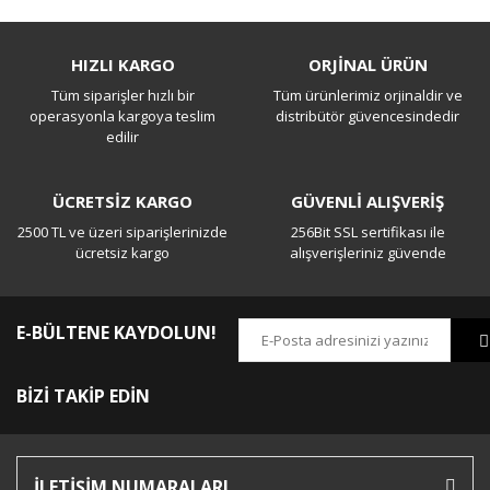
Bu ürüne ilk yorumu siz yapın!
HIZLI KARGO
ORJİNAL ÜRÜN
Tüm siparişler hızlı bir
Tüm ürünlerimiz orjinaldir ve
Yorum Yaz
operasyonla kargoya teslim
distribütör güvencesindedir
edilir
ÜCRETSİZ KARGO
GÜVENLİ ALIŞVERİŞ
2500 TL ve üzeri siparişlerinizde
256Bit SSL sertifikası ile
ücretsiz kargo
alışverişleriniz güvende
E-BÜLTENE KAYDOLUN!
BİZİ TAKİP EDİN
İLETİŞİM NUMARALARI