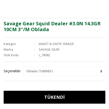
Savage Gear Squid Dealer #3.0N 14.3GR
10CM 3''/M Oblada
Kategori
MAKET & SAHTE YEMLER
Marka
SAVAGE GEAR
Stok Kodu
c_78082
Seçenekler
TÜKENDİ