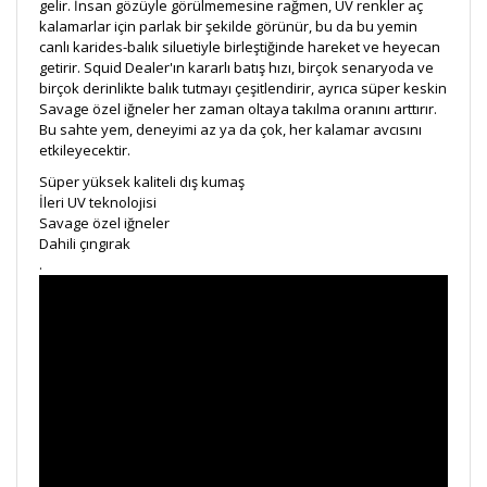
gelir. İnsan gözüyle görülmemesine rağmen, UV renkler aç
kalamarlar için parlak bir şekilde görünür, bu da bu yemin
canlı karides-balık siluetiyle birleştiğinde hareket ve heyecan
getirir. Squid Dealer'ın kararlı batış hızı, birçok senaryoda ve
birçok derinlikte balık tutmayı çeşitlendirir, ayrıca süper keskin
Savage özel iğneler her zaman oltaya takılma oranını arttırır.
Bu sahte yem, deneyimi az ya da çok, her kalamar avcısını
etkileyecektir.
Süper yüksek kaliteli dış kumaş
İleri UV teknolojisi
Savage özel iğneler
Dahili çıngırak
.