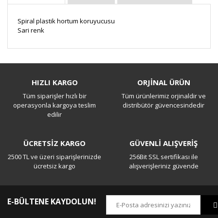
Spiral
plastik hortum
koruyucusu
Sari renk
Bu ürüne ilk yorumu siz yapın!
HIZLI KARGO
ORJİNAL ÜRÜN
Tüm siparişler hızlı bir
Tüm ürünlerimiz orjinaldir ve
Yorum Yaz
operasyonla kargoya teslim
distribütör güvencesindedir
edilir
ÜCRETSİZ KARGO
GÜVENLİ ALIŞVERİŞ
2500 TL ve üzeri siparişlerinizde
256Bit SSL sertifikası ile
ücretsiz kargo
alışverişleriniz güvende
E-BÜLTENE KAYDOLUN!