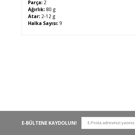
Parça:
2
Ağırlık:
80 g
Atar:
2-12 g
Halka Sayısı:
9
HIZLI KARGO
Tüm siparişler hızlı bir operasyonla
Tü
kargoya teslim edilir
di
E-BÜLTENE KAYDOLUN!