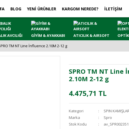
FA
BLOG
YENİ ÜRÜNLER
KARGOM NEREDE?
İLETİŞİM
LIK AVCILIĞI
GİYİM & AYAKKABI
ATICILIK & AIRSOFT
OPTİK
SPRO TM NT Line İnfluence 2.10M 2-12 g
SPRO TM NT Line İ
2.10M 2-12 g
4.475,71 TL
Kategori
SPIN KAMIŞLA
Marka
Spro
Stok Kodu
av_SPR002351