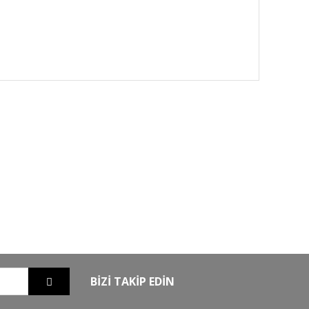
GO
GÜVENLİ ALIŞVERİŞ
nizde
256Bit SSL sertifikası ile alışverişleriniz
güvende
BİZİ TAKİP EDİN