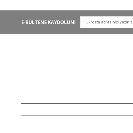
E-BÜLTENE KAYDOLUN!
İLETİŞİM NUMARALARI
KURUMSAL
Tel.
0 (212)
659 22 70
Hakkımızda
Tel. 2
0 (212)
659 22 48
İletişim
Gsm
0 (530)
263 68 20
(Whatsapp)
Havale Bildirim Form
info@yabanavmalzemeleri.com
ETBİS
Copyright 2007-2026© yabanavmalzemeleri.com - Tüm hakları saklı