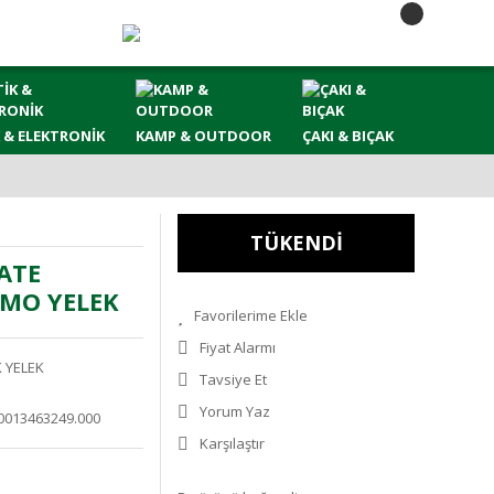
 & ELEKTRONİK
KAMP & OUTDOOR
ÇAKI & BIÇAK
TÜKENDİ
ATE
AMO YELEK
Fiyat Alarmı
K YELEK
Tavsiye Et
Yorum Yaz
0013463249.000
Karşılaştır