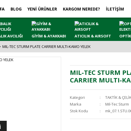
FA
BLOG
YENİ ÜRÜNLER
KARGOM NEREDE?
İLETİŞİM
LIK AVCILIĞI
GİYİM & AYAKKABI
ATICILIK & AIRSOFT
OPTİK
MIL-TEC STURM PLATE CARRIER MULTI-KAMO YELEK
MIL-TEC STURM PL
CARRIER MULTI-K
Kategori
TAKTİK & ÇELİ
Marka
Mil-Tec Sturm
Stok Kodu
mk_07.1.STU.0
İ