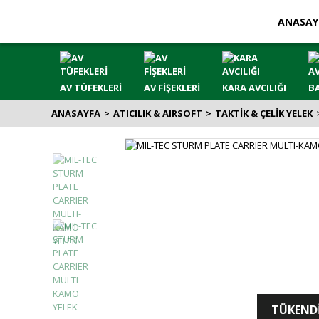
ANASAY
AV TÜFEKLERİ
AV FİŞEKLERİ
KARA AVCILIĞI
BA
ANASAYFA
ATICILIK & AIRSOFT
TAKTİK & ÇELİK YELEK
TÜKEND