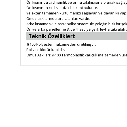
Ön kısmında cırtlı isimlik ve arma takılmasına olanak sağlay
Ön kısmında cırtlı ve ufak bir cebi bulunur.
Yelekten tamamen kurtulmanızı sağlayan ve dayanıklı yapıda
Omuz askılarında cırtlı alanları vardır.
Arka kısmındaki elastik halka sistemi ile yeleğin hızlı bir şe
Ön ve arka panellerine 3. ve 4. seviye çelik levha takılabilir.
Teknik Özellikleri:
%100 Polyester malzemeden üretilmiştir.
Polivinil klorür kaplıdır.
Omuz Askıları: %100 Termoplastik kauçuk malzemeden üreti
HIZLI KARGO
Tüm siparişler hızlı bir operasyonla
Tü
kargoya teslim edilir
di