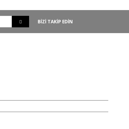
BİZİ TAKİP EDİN
EXTRA
MKE Yetkili Bayii
şim
Armsan Phenoma
m
Derya MK 12
Bora
Typhoon
Chapuis
iz 256bit SSL sertifikası ile korunmaktadır.