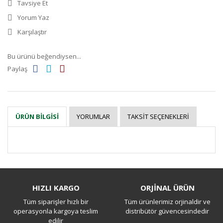
Tavsiye Et
Yorum Yaz
Karşılaştır
Bu ürünü beğendiysen...
Paylaş
YORUMLAR
TAKSIT SEÇENEKLERI
ÜRÜN BILGISI
Bu ürüne ilk yorumu siz yapın!
HIZLI KARGO
ORJİNAL ÜRÜN
Tüm siparişler hızlı bir
Tüm ürünlerimiz orjinaldir ve
Yorum Yaz
operasyonla kargoya teslim
distribütör güvencesindedir
edilir