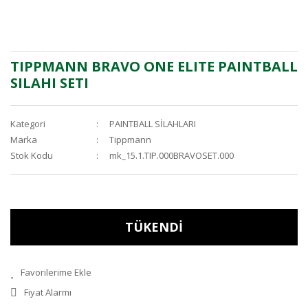
TIPPMANN BRAVO ONE ELITE PAINTBALL
SILAHI SETI
Kategori
PAINTBALL SİLAHLARI
Marka
Tippmann
Stok Kodu
mk_15.1.TIP.000BRAVOSET.000
TÜKENDİ
Fiyat Alarmı