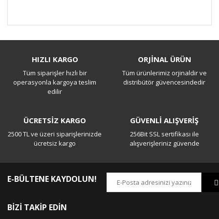
Bu ürüne ilk yorumu siz yapın!
HIZLI KARGO
ORJİNAL ÜRÜN
Tüm siparişler hızlı bir
Tüm ürünlerimiz orjinaldir ve
Yorum Yaz
operasyonla kargoya teslim
distribütör güvencesindedir
edilir
ÜCRETSİZ KARGO
GÜVENLİ ALIŞVERİŞ
2500 TL ve üzeri siparişlerinizde
256Bit SSL sertifikası ile
ücretsiz kargo
alışverişleriniz güvende
E-BÜLTENE KAYDOLUN!
BİZİ TAKİP EDİN