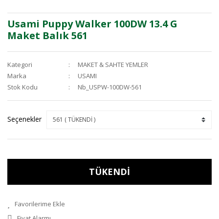
Usami Puppy Walker 100DW 13.4 G
Maket Balık 561
Kategori
MAKET & SAHTE YEMLER
Marka
USAMI
Stok Kodu
Nb_USPW-100DW-561
Seçenekler
TÜKENDİ
Fiyat Alarmı