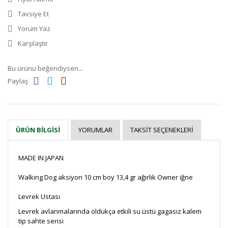
Tavsiye Et
Yorum Yaz
Karşılaştır
Bu ürünü beğendiysen...
Paylaş
YORUMLAR
TAKSIT SEÇENEKLERI
ÜRÜN BILGISI
MADE IN JAPAN
Walking Dog aksiyon 10 cm boy 13,4 gr ağırlık Owner iğne
Levrek Ustası
Levrek avlanmalarında oldukça etkili su üstü gagasız kalem
tip sahte serisi