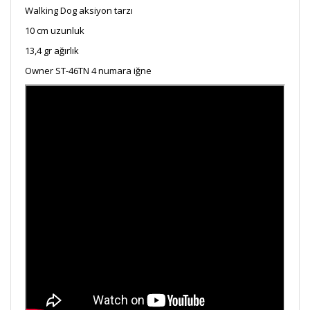
Walking Dog aksiyon tarzı
10 cm uzunluk
13,4 gr ağırlık
Owner ST-46TN 4 numara iğne