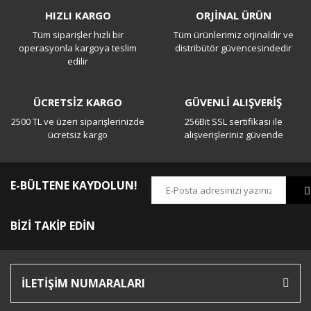
HIZLI KARGO
ORJİNAL ÜRÜN
Tüm siparişler hızlı bir
Tüm ürünlerimiz orjinaldir ve
Yorum Yaz
operasyonla kargoya teslim
distribütör güvencesindedir
edilir
ÜCRETSİZ KARGO
GÜVENLİ ALIŞVERİŞ
2500 TL ve üzeri siparişlerinizde
256Bit SSL sertifikası ile
ücretsiz kargo
alışverişleriniz güvende
E-BÜLTENE KAYDOLUN!
BİZİ TAKİP EDİN
İLETİŞİM NUMARALARI