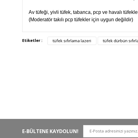
Av tüfeği, yivli tüfek, tabanca, pcp ve havalı tüfekl
(Moderatör takılı pcp tüfekler için uygun değildir)
Etiketler :
tüfek sıfırlama lazeri
tüfek dürbün sıfırl
HIZLI KARGO
Tüm siparişler hızlı bir operasyonla
Tü
kargoya teslim edilir
di
E-BÜLTENE KAYDOLUN!