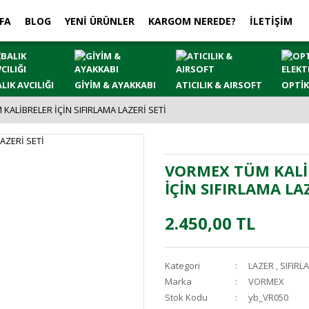
FA
BLOG
YENİ ÜRÜNLER
KARGOM NEREDE?
İLETİŞİM
LIK AVCILIĞI
GİYİM & AYAKKABI
ATICILIK & AIRSOFT
OPTİK
KALİBRELER İÇİN SIFIRLAMA LAZERİ SETİ
VORMEX TÜM KALİ
İÇİN SIFIRLAMA LAZ
2.450,00 TL
Kategori
LAZER
,
SIFIRL
Marka
VORMEX
Stok Kodu
yb_VR050