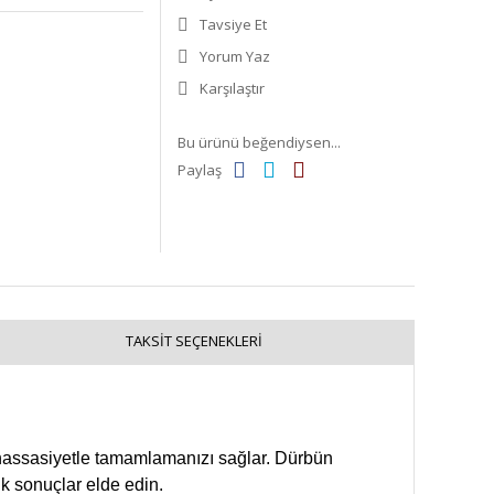
Tavsiye Et
Yorum Yaz
Karşılaştır
Bu ürünü beğendiysen...
Paylaş
TAKSIT SEÇENEKLERI
ek hassasiyetle tamamlamanızı sağlar. Dürbün
ik sonuçlar elde edin.