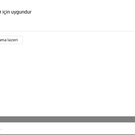
er için uygundur
ama lazeri
Bu ürüne ilk yorumu siz yapın!
Yorum Yaz
ORJİNAL ÜRÜN
ÜCRETSİZ KAR
m ürünlerimiz orjinaldir ve
2500 TL ve üzeri siparişleri
stribütör güvencesindedir
ücretsiz kargo