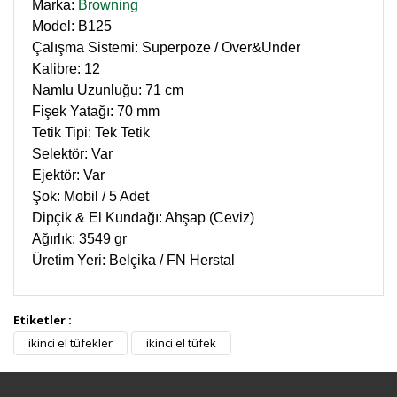
Marka:
Browning
Model: B125
Çalışma Sistemi: Superpoze / Over&Under
Kalibre: 12
Namlu Uzunluğu: 71 cm
Fişek Yatağı: 70 mm
Tetik Tipi: Tek Tetik
Selektör: Var
Ejektör: Var
Şok: Mobil / 5 Adet
Dipçik & El Kundağı: Ahşap (Ceviz)
Ağırlık: 3549 gr
Üretim Yeri: Belçika / FN Herstal
Etiketler :
Bu ürüne ilk yorumu siz yapın!
ikinci el tüfekler
ikinci el tüfek
Yorum Yaz