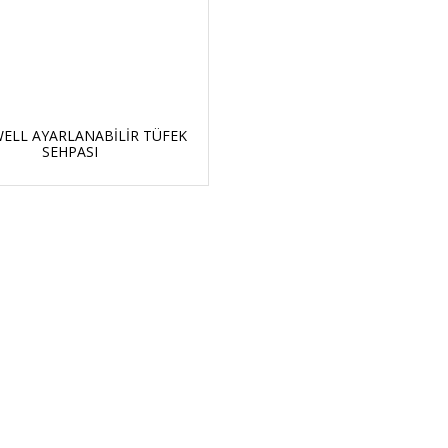
ELL AYARLANABİLİR TÜFEK
SEHPASI
ORJİNAL ÜRÜN
ÜCRETSİZ KAR
m ürünlerimiz orjinaldir ve
2500 TL ve üzeri siparişleri
stribütör güvencesindedir
ücretsiz kargo