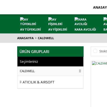
ANASAY
AV TÜFEKLERİ
AV FİŞEKLERİ
KARA AVCILIĞI
BA
ANASAYFA
CALDWELL
ÜRÜN GRUPLARI
Stokt
Seçimleriniz
CALDWELL
ATICILIK & AIRSOFT