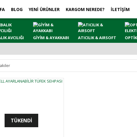
FA
BLOG
YENİ ÜRÜNLER
KARGOM NEREDE?
İLETİŞİM
LIK AVCILIĞI
GİYİM & AYAKKABI
ATICILIK & AIRSOFT
OPTİK
akiler
TÜKENDİ