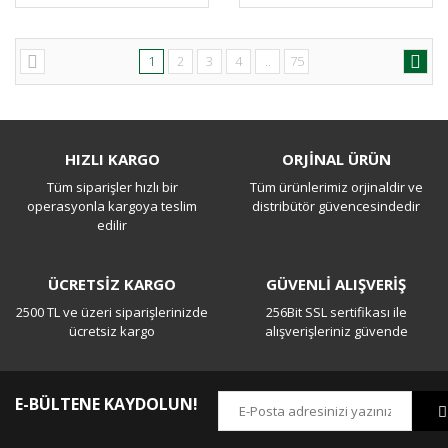
1
2
3
4
..
75
HIZLI KARGO
ORJİNAL ÜRÜN
Tüm siparişler hızlı bir
Tüm ürünlerimiz orjinaldir ve
operasyonla kargoya teslim
distribütör güvencesindedir
edilir
ÜCRETSİZ KARGO
GÜVENLİ ALIŞVERİŞ
2500 TL ve üzeri siparişlerinizde
256Bit SSL sertifikası ile
ücretsiz kargo
alışverişleriniz güvende
E-BÜLTENE KAYDOLUN!