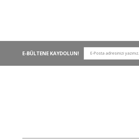
HIZLI KARGO
Tüm siparişler hızlı bir operasyonla
Tü
kargoya teslim edilir
di
E-BÜLTENE KAYDOLUN!
İLETİŞİM NUMARALARI
KURUMSAL
Tel.
0 (212)
659 22 70
Hakkımızda
Tel. 2
0 (212)
659 22 48
İletişim
Gsm
0 (530)
263 68 20
(Whatsapp)
Havale Bildirim Form
info@yabanavmalzemeleri.com
ETBİS