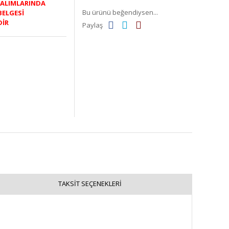
K ALIMLARINDA
Bu ürünü beğendiysen...
BELGESİ
DİR
Paylaş
TAKSIT SEÇENEKLERI