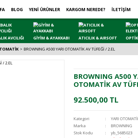
FA
BLOG
YENİ ÜRÜNLER
KARGOM NEREDE?
İLETİŞİM
LIK AVCILIĞI
GİYİM & AYAKKABI
ATICILIK & AIRSOFT
OPTİK
OTOMATİK
BROWNING A500 YARI OTOMATİK AV TÜFEĞİ / 2.EL
BROWNING A500 Y
OTOMATİK AV TÜFEĞ
92.500,00 TL
Kategori
YARI OTOMATİ
Marka
BROWNING
Stok Kodu
yb_5685023