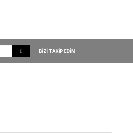
GO
GÜVENLİ ALIŞVERİŞ
nizde
256Bit SSL sertifikası ile alışverişleriniz
güvende
BİZİ TAKİP EDİN
EXTRA
MKE Yetkili Bayii
şim
Armsan Phenoma
m
Derya MK 12
Bora
Typhoon
Chapuis