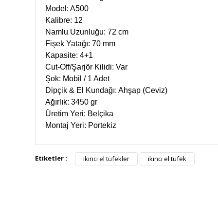
Model: A500
Kalibre: 12
Namlu Uzunluğu: 72 cm
Fişek Yatağı: 70 mm
Kapasite: 4+1
Cut-Off/Şarjör Kilidi: Var
Şok: Mobil / 1 Adet
Dipçik & El Kundağı: Ahşap (Ceviz)
Ağırlık: 3450 gr
Üretim Yeri: Belçika
Montaj Yeri: Portekiz
Etiketler :
ikinci el tüfekler
ikinci el tüfek