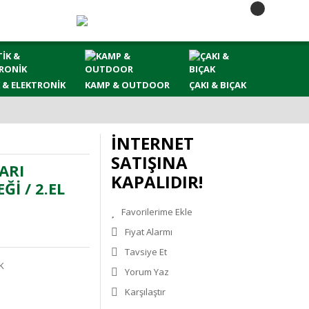
 & ELEKTRONİK
KAMP & OUTDOOR
ÇAKI & BIÇAK
İNTERNET
SATIŞINA
ARI
KAPALIDIR!
İ / 2.EL
Fiyat Alarmı
Tavsiye Et
K
Yorum Yaz
Karşılaştır