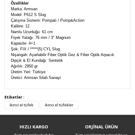
Özellikler
Marka: Armsan
Model: P612 S Slug
Çalışma Sistemi: Pompalı / Pump&Action
Kalibre: 12
Namlu Uzunluğu: 61 cm
Fişek Yatağı: 76 mm / 3" Magnum
Kapasite: 4+1
Şok: FIX / *****(5) CYL Slug
Nişangah: Ayarlabilir Fiber Optik Gez & Fiber Optik Arpacık
Dipçik & El Kundağı: Sentetik
Ağırlık: 2950 gr
Üretim Yeri: Türkiye
Üretici: Armsan Silah Sanayi
Etiketler :
Bu ürüne ilk yorumu siz yapın!
ikinci el tüfek
ikinci el tüfekler
Yorum Yaz
HIZLI KARGO
ORJİNAL ÜRÜN