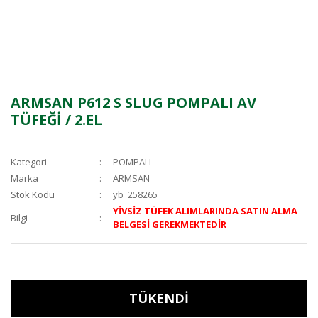
ARMSAN P612 S SLUG POMPALI AV
TÜFEĞİ / 2.EL
Kategori
POMPALI
Marka
ARMSAN
Stok Kodu
yb_258265
YİVSİZ TÜFEK ALIMLARINDA SATIN ALMA
Bilgi
BELGESİ GEREKMEKTEDİR
TÜKENDİ