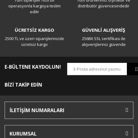
Tüm siparişler hızlı bir
Tüm ürünlerimiz orjinaldir ve
operasyonla kargoya teslim
distribütör güvencesindedir
edilir
ÜCRETSİZ KARGO
GÜVENLİ ALIŞVERİŞ
2500 TL ve üzeri siparişlerinizde
256Bit SSL sertifikası ile
ücretsiz kargo
alışverişleriniz güvende
E-BÜLTENE KAYDOLUN!
BİZİ TAKİP EDİN
İLETİŞİM NUMARALARI
KURUMSAL