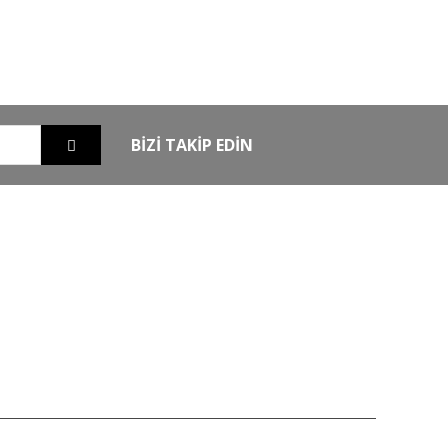
GO
GÜVENLİ ALIŞVERİŞ
nizde
256Bit SSL sertifikası ile alışverişleriniz
güvende
BİZİ TAKİP EDİN
EXTRA
MKE Yetkili Bayii
şim
Armsan Phenoma
m
Derya MK 12
Bora
Typhoon
Chapuis