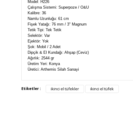
Model: H226
Çalışma Sistemi: Superpoze / O&U
Kalibre: 36
Namlu Uzunluğu: 61 cm
Fişek Yatağı: 76 mm / 3" Magnum
Tetik Tipi: Tek Tetik
Selektör: Var
Ejektör: Yok
Şok: Mobil / 2 Adet
Dipçik & El Kundağı: Ahşap (Ceviz)
Ağırlık: 2544 gr
Üretim Yeri: Konya
Üretici: Arthemis Silah Sanayi
Etiketler :
ikinci el tüfekler
ikinci el tüfek