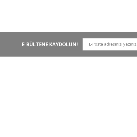
HIZLI KARGO
Tüm siparişler hızlı bir operasyonla
Tü
kargoya teslim edilir
di
E-BÜLTENE KAYDOLUN!
İLETİŞİM NUMARALARI
KURUMSAL
Tel.
0 (212)
659 22 70
Hakkımızda
Tel. 2
0 (212)
659 22 48
İletişim
Gsm
0 (530)
263 68 20
(Whatsapp)
Havale Bildirim Form
info@yabanavmalzemeleri.com
ETBİS