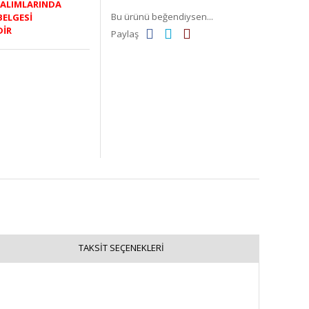
K ALIMLARINDA
Bu ürünü beğendiysen...
BELGESİ
DİR
Paylaş
TAKSIT SEÇENEKLERI