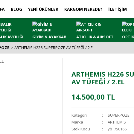
FA
BLOG
YENİ ÜRÜNLER
KARGOM NEREDE?
İLETİŞİM
LIK AVCILIĞI
GİYİM & AYAKKABI
ATICILIK & AIRSOFT
OPTİK
POZE
ARTHEMIS H226 SUPERPOZE AV TÜFEĞİ / 2.EL
ARTHEMIS H226 S
AV TÜFEĞİ / 2.EL
14.500,00 TL
Kategori
SUPERPOZE
Marka
ARTHEMIS
Stok Kodu
yb_750166