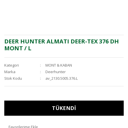
DEER HUNTER ALMATI DEER-TEX 376 DH
MONT / L
Kategori
MONT & KABAN
Marka
Deerhunter
Stok Kodu
av_2130.5005.376.L
TÜKENDİ