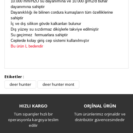
10.000 mm/H2O su dayanımına ve 10.000 g/m2/d buhar
dayanımına sahiptir
Dayanıklılığı ile bilinen cordura kumaşların tüm özelliklerine
sahiptir
İç ve dış silikon gövde kalkanları bulunur
Dış yüzey su sızdırmaz dikişlerle takviye edilmiştir
Su geçirmez fermuarlara sahiptir
Ceplerde kolay giriş cep sistemi kullanılmıştır
Bu ürün L bedendir
Etiketler :
Bu ürüne ilk yorumu siz yapın!
deer hunter
deer hunter mont
Yorum Yaz
HIZLI KARGO
ORJİNAL ÜRÜN
Tüm siparişler hızlı bir
Tüm ürünlerimiz orjinaldir ve
operasyonla kargoya teslim
distribütör güvencesindedir
edilir