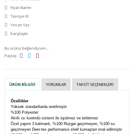
Fiyat Alarmı
Tavsiye Et
Yorum Yaz
Karşılaştır
Bu ürünü beğendiysen...
Paylaş
YORUMLAR
TAKSIT SEÇENEKLERI
ÜRÜN BILGISI
Özellikler
Yüksek standartlarda üretilmiştir
%100 Polyester
Akıllı ısı kontrolü sistemi ile üşütmez ve terletmez
Özel yapım 3 katmanlı, %100 Rüzgar geçirmeyen, %100 su
geçirmeyen Deer-tex performance shell kumaştan imal edilmiştir