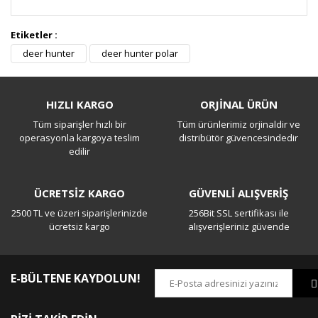
Etiketler :
Bu ürüne ilk yorumu siz yapın!
deer hunter
deer hunter polar
Yorum Yaz
HIZLI KARGO
ORJİNAL ÜRÜN
Tüm siparişler hızlı bir
Tüm ürünlerimiz orjinaldir ve
operasyonla kargoya teslim
distribütör güvencesindedir
edilir
ÜCRETSİZ KARGO
GÜVENLİ ALIŞVERİŞ
2500 TL ve üzeri siparişlerinizde
256Bit SSL sertifikası ile
ücretsiz kargo
alışverişleriniz güvende
E-BÜLTENE KAYDOLUN!