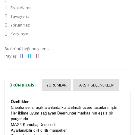
Fiyat Alarmı
Tavsiye Et
Yorum Yaz
Karşılaştır
Bu ürünü beğendiysen...
Paylaş
YORUMLAR
TAKSIT SEÇENEKLERI
ÜRÜN BILGISI
Özellikler
Cheaha serisi açık alanlarda kullanılmak üzere tasarlanmıştır
Her iklime uyum sağlayan Deerhunter markasının eşsiz bir
parçasıdır
MAX4 Kamuflaj Desenlidir
Ayarlanabilir cırt cırtlı manşetler