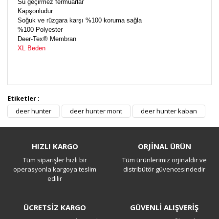
Su geçirmez fermuarlar
Kapşonludur
Soğuk ve rüzgara karşı %100 koruma sağla
%100 Polyester
Deer-Tex® Membran
XL Beden
Etiketler :
Bu ürüne ilk yorumu siz yapın!
deer hunter
deer hunter mont
deer hunter kaban
Yorum Yaz
HIZLI KARGO
ORJİNAL ÜRÜN
Tüm siparişler hızlı bir
Tüm ürünlerimiz orjinaldir ve
operasyonla kargoya teslim
distribütör güvencesindedir
edilir
ÜCRETSİZ KARGO
GÜVENLİ ALIŞVERİŞ