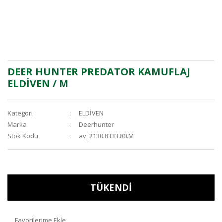
DEER HUNTER PREDATOR KAMUFLAJ
ELDİVEN / M
Kategori
ELDİVEN
Marka
Deerhunter
Stok Kodu
av_2130.8333.80.M
TÜKENDİ