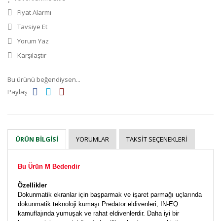
Fiyat Alarmı
Tavsiye Et
Yorum Yaz
Karşılaştır
Bu ürünü beğendiysen...
Paylaş
YORUMLAR
TAKSIT SEÇENEKLERI
ÜRÜN BILGISI
Bu Ürün M Bedendir
Özellikler
Dokunmatik ekranlar için başparmak ve işaret parmağı uçlarında
dokunmatik teknoloji kumaşı Predator eldivenleri, IN-EQ
kamuflajında yumuşak ve rahat eldivenlerdir. Daha iyi bir