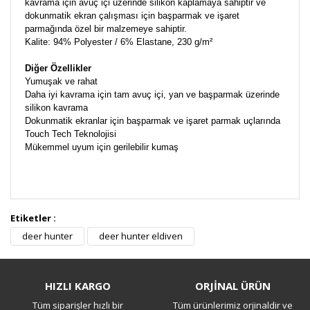
kavrama için avuç içi üzerinde silikon kaplamaya sahiptir ve
dokunmatik ekran çalışması için başparmak ve işaret
parmağında özel bir malzemeye sahiptir.
Kalite: 94% Polyester / 6% Elastane, 230 g/m²
Diğer Özellikler
Yumuşak ve rahat
Daha iyi kavrama için tam avuç içi, yan ve başparmak üzerinde
silikon kavrama
Dokunmatik ekranlar için başparmak ve işaret parmak uçlarında
Touch Tech Teknolojisi
Mükemmel uyum için gerilebilir kumaş
Etiketler :
Bu ürüne ilk yorumu siz yapın!
deer hunter
deer hunter eldiven
Yorum Yaz
HIZLI KARGO
ORJİNAL ÜRÜN
Tüm siparişler hızlı bir
Tüm ürünlerimiz orjinaldir ve