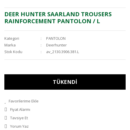
DEER HUNTER SAARLAND TROUSERS
RAINFORCEMENT PANTOLON / L
Kategori
PANTOLON
Marka
Deerhunter
Stok Kodu
av_2130.3906.381.L
TÜKENDİ
Fiyat Alarmı
Tavsiye Et
Yorum Yaz