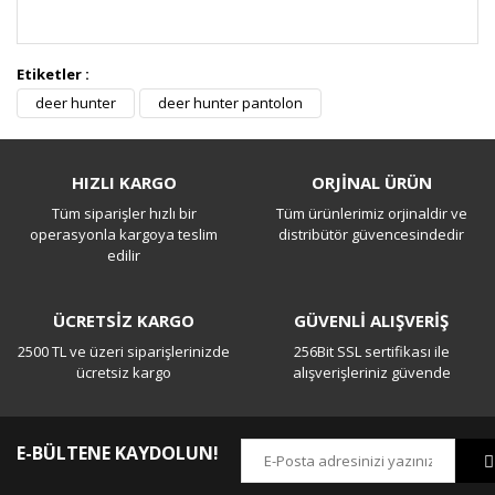
Etiketler :
Bu ürüne ilk yorumu siz yapın!
deer hunter
deer hunter pantolon
Yorum Yaz
HIZLI KARGO
ORJİNAL ÜRÜN
Tüm siparişler hızlı bir
Tüm ürünlerimiz orjinaldir ve
operasyonla kargoya teslim
distribütör güvencesindedir
edilir
ÜCRETSİZ KARGO
GÜVENLİ ALIŞVERİŞ
2500 TL ve üzeri siparişlerinizde
256Bit SSL sertifikası ile
ücretsiz kargo
alışverişleriniz güvende
E-BÜLTENE KAYDOLUN!