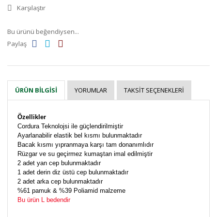
Karşılaştır
Bu ürünü beğendiysen...
Paylaş
YORUMLAR
TAKSIT SEÇENEKLERI
ÜRÜN BILGISI
Özellikler
Cordura Teknolojsi ile güçlendirilmiştir
Ayarlanabilir elastik bel kısmı bulunmaktadır
Bacak kısmı yıpranmaya karşı tam donanımlıdır
Rüzgar ve su geçirmez kumaştan imal edilmiştir
2 adet yan cep bulunmaktadır
1 adet derin diz üstü cep bulunmaktadır
2 adet arka cep bulunmaktadır
%61 pamuk & %39 Poliamid malzeme
Bu ürün L bedendir