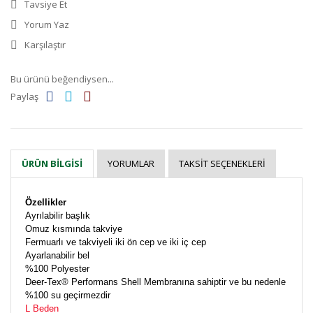
Tavsiye Et
Yorum Yaz
Karşılaştır
Bu ürünü beğendiysen...
Paylaş
YORUMLAR
TAKSIT SEÇENEKLERI
ÜRÜN BILGISI
Özellikler
Ayrılabilir başlık
Omuz kısmında takviye
Fermuarlı ve takviyeli iki ön cep ve iki iç cep
Ayarlanabilir bel
%100 Polyester
Deer-Tex® Performans Shell Membranına sahiptir ve bu nedenle
%100 su geçirmezdir
L Beden