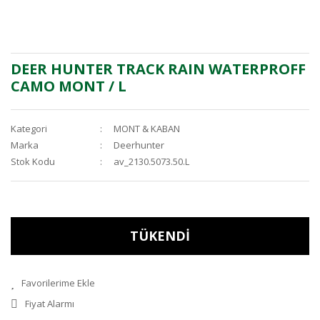
DEER HUNTER TRACK RAIN WATERPROFF
CAMO MONT / L
Kategori
MONT & KABAN
Marka
Deerhunter
Stok Kodu
av_2130.5073.50.L
TÜKENDİ
Fiyat Alarmı