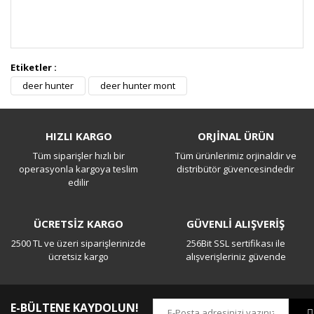
Etiketler :
Bu ürüne ilk yorumu siz yapın!
deer hunter
deer hunter mont
Yorum Yaz
HIZLI KARGO
ORJİNAL ÜRÜN
Tüm siparişler hızlı bir
Tüm ürünlerimiz orjinaldir ve
operasyonla kargoya teslim
distribütör güvencesindedir
edilir
ÜCRETSİZ KARGO
GÜVENLİ ALIŞVERİŞ
2500 TL ve üzeri siparişlerinizde
256Bit SSL sertifikası ile
ücretsiz kargo
alışverişleriniz güvende
E-BÜLTENE KAYDOLUN!